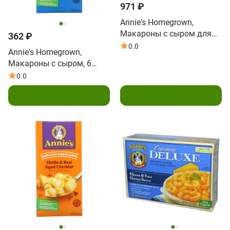
971 ₽
Annie's Homegrown,
Макароны с сыром для
362 ₽
микроволновой печи,
0.0
Annie's Homegrown,
настоящий чеддер, 5
Макароны с сыром, 6
пакетиков, 2,15 унции (61
унций (170 г)
0.0
г) каждый
Подписаться
Подписаться