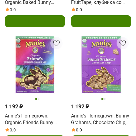
Organic Baked Bunny
FruitTape, клубника со
Graham Snacks, Neapolitan
вкусом клубники, 6
0.0
0.0
, 7.5 oz (213 g)
булочек, 128 г (4,5 унции)
В корзину
В корзину
1 192 ₽
1 192 ₽
Annie's Homegrown,
Annie's Homegrown, Bunny
Organic Friends Bunny
Grahams, Chocolate Chip,
Grahams ™, шоколадная
7.5 oz (213 g)
0.0
0.0
крошка, шоколад и мед,