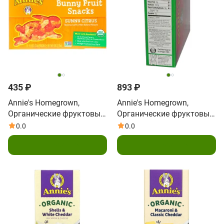
435 ₽
893 ₽
Annie's Homegrown,
Annie's Homegrown,
Органические фруктовые
Органические фруктовые
закуски Bunny, солнечный
закуски Bunny , со вкусом
0.0
0.0
цитрус, 5 пакетиков, 0.8
летней клубники, 4 унции
Подписаться
Подписаться
унции (23 г) каждый
(115 г)