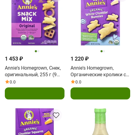
1 453 ₽
1 220 ₽
Annie's Homegrown, Снек,
Annie's Homegrown,
оригинальный, 255 г (9
Органические кролики с
унций)
белым чеддером,
0.0
0.0
запеченные крекеры, 213
В корзину
В корзину
г (7,5 унции)