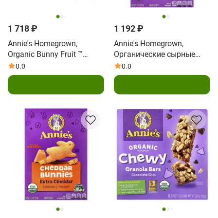
1 718 ₽
1 192 ₽
Annie's Homegrown,
Annie's Homegrown,
Organic Bunny Fruit ™
Органические сырные
Snacks, летняя клубника,
крекеры из чеддера со
0.0
0.0
10 пакетиков по 19 г (0,7
скрытыми овощами, 213 г
В корзину
В корзину
унции)
(7,5 унции)