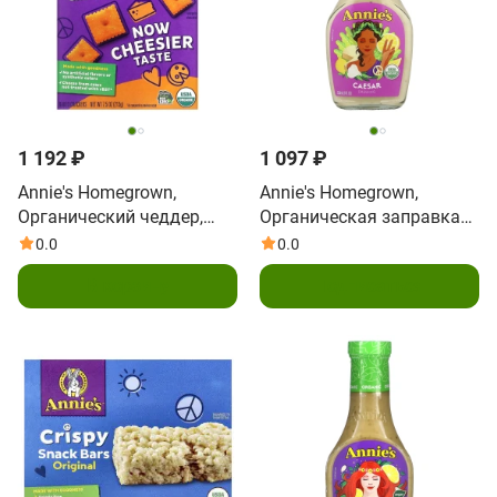
1 192 ₽
1 097 ₽
Annie's Homegrown,
Annie's Homegrown,
Органический чеддер,
Органическая заправка
запеченные крекеры, 213
«Цезарь», 236 мл (8 жидк.
0.0
0.0
г (7,5 унции)
Унций)
В корзину
Подписаться