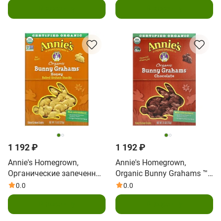
В корзину
В корзину
198 г (7 унций)
1 192 ₽
1 192 ₽
Annie's Homegrown,
Annie's Homegrown,
Органические запеченные
Organic Bunny Grahams ™,
снеки с кроликом, мед,
шоколад, 213 г (7,5 унции)
0.0
0.0
213 г (7,5 унции)
В корзину
В корзину