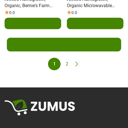
Organic, Bernie's Farm
Organic Microwavable
Macaroni & Cheese, 6 oz
Macaroni & Cheese, White
0.0
0.0
(170 g)
Cheddar , 5 Packets, 2.15 oz
Подписаться
Подписаться
(61 g) Each
Показать ещё
1
2