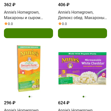
362 ₽
406 ₽
Annie's Homegrown,
Annie's Homegrown,
Макароны и сыром
Делюкс обед. Макароны
чеддер, 6 унций (170 г)
с соусом из четырех
0.0
0.0
сыров, 10 унций (283 г)
Подписаться
Подписаться
296 ₽
624 ₽
Annie's Homegrown,
Annie's Homegrown,