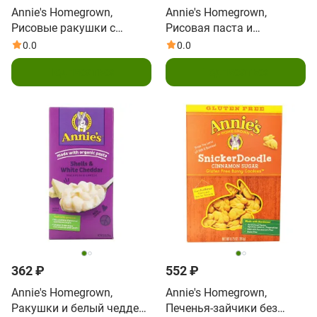
Annie's Homegrown,
Annie's Homegrown,
Рисовые ракушки с
Рисовая паста и
густым белым чеддером,
классический чеддер, без
0.0
0.0
макароны с сыром, 6
глютена, 170 г (6 унций)
Подписаться
Подписаться
унций (170 г)
362 ₽
552 ₽
Annie's Homegrown,
Annie's Homegrown,
Ракушки и белый чеддер,
Печенья-зайчики без