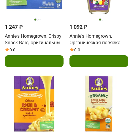
1 247 ₽
1 092 ₽
Annie's Homegrown, Crispy
Annie's Homegrown,
Snack Bars, оригинальные
Органическая повязка
батончики, 5 батончиков,
«Богиня», 236 мл (8 жидк.
0.0
0.0
22 г (0,78 унции) каждый
унц.)
Подписаться
Подписаться