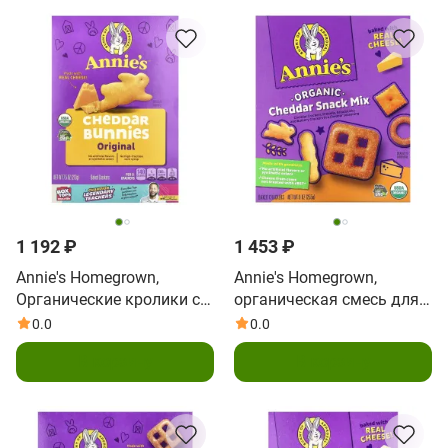
1 192 ₽
1 453 ₽
Annie's Homegrown,
Annie's Homegrown,
Органические кролики с
органическая смесь для
чеддером, запеченные
снеков, со вкусом
0.0
0.0
крекеры, 213 г (7,5 унции)
чеддера, 255 г (9 унций)
В корзину
В корзину