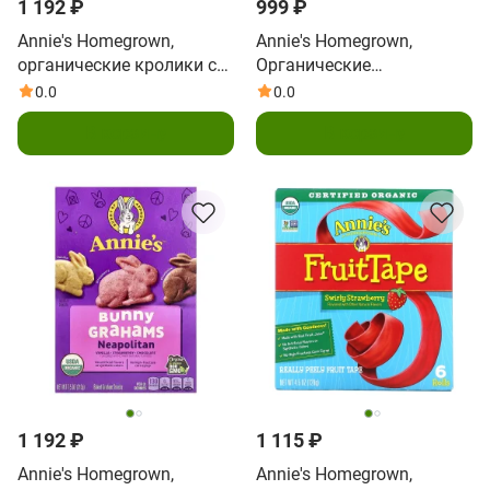
1 192 ₽
999 ₽
Annie's Homegrown,
Annie's Homegrown,
органические кролики с
Органические
чеддером, экстрачеддер,
жевательные батончики
0.0
0.0
212 г (7,5 унции)
из гранолы, шоколадная
В корзину
В корзину
крошка, 6 батончиков, 25
г (0,89 унции)
1 192 ₽
1 115 ₽
Annie's Homegrown,
Annie's Homegrown,