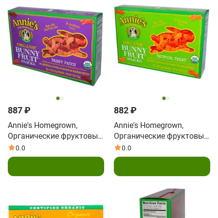
887 ₽
882 ₽
Annie's Homegrown,
Annie's Homegrown,
Органические фруктовые
Органические фруктовые
закуски, Берри патч, 5
закуски в форме
0.0
0.0
пакетиков, 0,8 унции (23
кроликов, вкус
Подписаться
Подписаться
г) каждый
тропических фруктов, 5
упаковок, 0.8 унций (23 г)
шт.