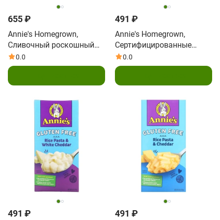
655 ₽
491 ₽
Annie's Homegrown,
Annie's Homegrown,
Сливочный роскошный
Сертифицированные
выдержанный чеддер,
органические ракушки и
0.0
0.0
макароны и сырный соус,
настоящий выдержанный
Подписаться
Подписаться
312 г (11 унций)
чеддер, макароны и сыр,
6 унций (170 г)
491 ₽
491 ₽