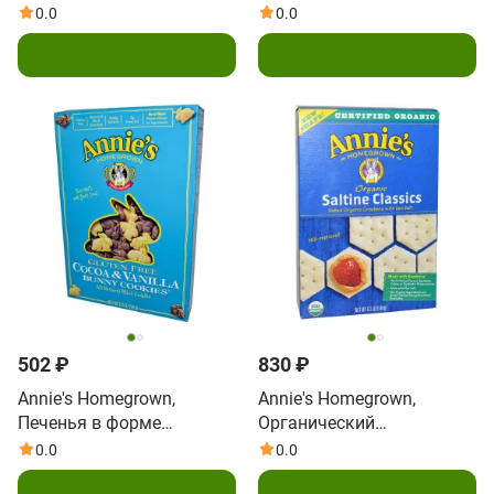
Макароны с сыром,
глютена, сникердудл с
0.0
0.0
6 унций (170 г)
коричным сахаром, 6,75
Подписаться
Подписаться
унций (191 г)
502 ₽
830 ₽
Annie's Homegrown,
Annie's Homegrown,
Печенья в форме
Органический
кроликов без
классический запеченный
0.0
0.0
клейковины, с какао и
крекер с морской солью,
Подписаться
Подписаться