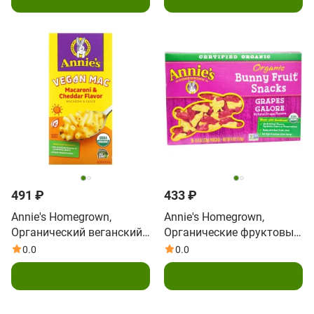
ванилью, 6.75 унций (191
6,5 унции (184 г)
г)
491 ₽
433 ₽
Annie's Homegrown,
Annie's Homegrown,
Органический веганский
Органические фруктовые
мак, Вкус сыра чеддер, 6
кролики, вкус
0.0
0.0
унц. (170 г)
виноградное изобилие, 5
Подписаться
Подписаться
пакетиков, 0,8 унций (23
г) каждый