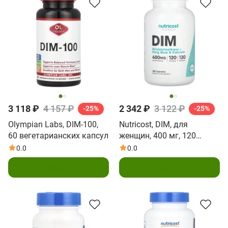
3 118 ₽
4 157 ₽
2 342 ₽
3 122 ₽
-25%
-25%
Olympian Labs, DIM-100,
Nutricost, DIM, для
60 вегетарианских капсул
женщин, 400 мг, 120
капсул
0.0
0.0
В корзину
В корзину