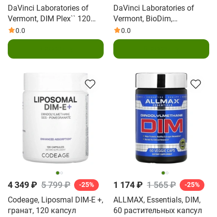
DaVinci Laboratories of
DaVinci Laboratories of
Vermont, DIM Plex`` 120
Vermont, BioDim,
капсул
комплекс I-3-C, 60 капсул
0.0
0.0
В корзину
В корзину
4 349 ₽
5 799 ₽
1 174 ₽
1 565 ₽
-25%
-25%
Codeage, Liposmal DIM-E +,
ALLMAX, Essentials, DIM,
гранат, 120 капсул
60 растительных капсул