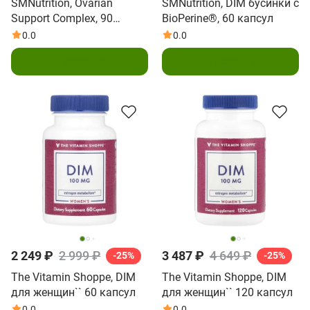
SMNutrition, Ovarian
SMNutrition, DIM бусинки с
Support Complex, 90
BioPerine®, 60 капсул
капсул
0.0
0.0
В корзину
В корзину
2 249 ₽
2 999 ₽
3 487 ₽
4 649 ₽
-25%
-25%
The Vitamin Shoppe, DIM
The Vitamin Shoppe, DIM
для женщин`` 60 капсул
для женщин`` 120 капсул
0.0
0.0