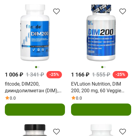
1 006 ₽
1 341 ₽
1 166 ₽
1 555 ₽
-25%
-25%
fitcode, DIM200,
EVLution Nutrition, DIM
дииндолилметан (DIM),
200, 200 mg, 60 Veggie
200 мг, 60 растительных
Capsules
0.0
0.0
капсул
В корзину
В корзину