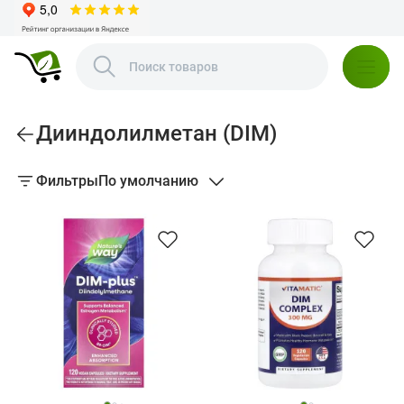
Дииндолилметан (DIM)
Фильтры
По умолчанию