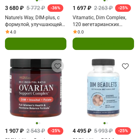
3 680 ₽
5 772 ₽
1 697 ₽
2 263 ₽
-36%
-25%
Nature's Way, DIM-plus, с
Vitamatic, Dim Complex,
формулой, улучшающей
120 вегетарианских
метаболизм эстрогенов,
капсул
4.0
0.0
120 капсул
В корзину
В корзину
1 907 ₽
2 543 ₽
4 495 ₽
5 993 ₽
-25%
-25%