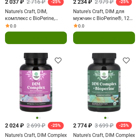
2 037 ₽
2 716 ₽
2 234 ₽
2 979 ₽
-25%
-25%
Nature's Craft, DIM,
Nature's Craft, DIM для
комплекс с BioPerine,
мужчин с BioPerine®, 120
60 капсул
капсул
0.0
0.0
В корзину
В корзину
2 024 ₽
2 699 ₽
2 774 ₽
3 699 ₽
-25%
-25%
Nature's Craft, DIM Complex
Nature's Craft, DIM Complex