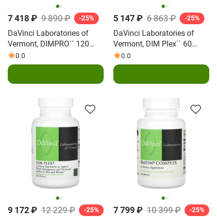
7 418 ₽
9 890 ₽
5 147 ₽
6 863 ₽
-25%
-25%
DaVinci Laboratories of
DaVinci Laboratories of
Vermont, DIMPRO`` 120
Vermont, DIM Plex`` 60
капсул
капсул
0.0
0.0
В корзину
В корзину
9 172 ₽
12 229 ₽
7 799 ₽
10 399 ₽
-25%
-25%