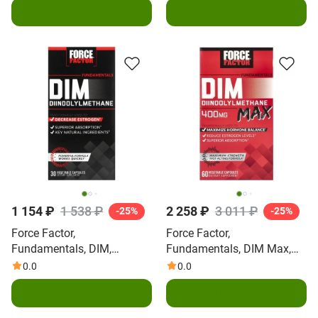
В корзину
В корзину
1 154 ₽
1 538 ₽
2 258 ₽
3 011 ₽
-25%
-25%
Force Factor,
Force Factor,
Fundamentals, DIM,
Fundamentals, DIM Max,
дииндолилметан,
400 мг, 60 растительных
0.0
0.0
30 вегетарианских капсул
капсул (200 мг на
В корзину
В корзину
капсулу)