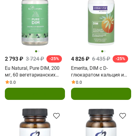
2 793 ₽
3 724 ₽
4 826 ₽
6 435 ₽
-25%
-25%
Eu Natural, Pure DIM, 200
Emerita, DIM с D-
мг, 60 вегетарианских
глюкаратом кальция и
капсул
брокколи, 60 безсоевых
0.0
0.0
вегетарианских капсул
В корзину
В корзину