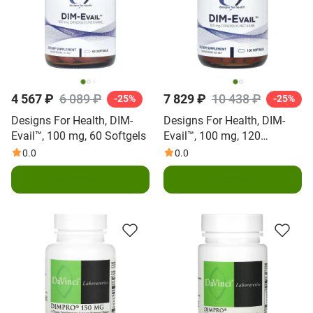
4 567 ₽
6 089 ₽
7 829 ₽
10 438 ₽
-25%
-25%
Designs For Health, DIM-
Designs For Health, DIM-
Evail™, 100 mg, 60 Softgels
Evail™, 100 mg, 120
Softgels
0.0
0.0
В корзину
В корзину