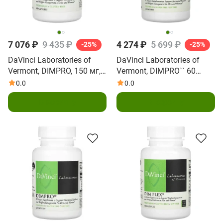
7 076 ₽
9 435 ₽
4 274 ₽
5 699 ₽
-25%
-25%
DaVinci Laboratories of
DaVinci Laboratories of
Vermont, DIMPRO, 150 мг,
Vermont, DIMPRO`` 60
60 капсул
капсул
0.0
0.0
В корзину
В корзину