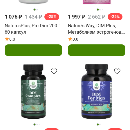
1 076 ₽
1 434 ₽
1 997 ₽
2 662 ₽
-25%
-25%
NaturesPlus, Pro Dim 200``
Nature's Way, DIM-Plus,
60 капсул
Метаболизм эстрогенов,
60 вегетарианских капсул
0.0
0.0
В корзину
В корзину