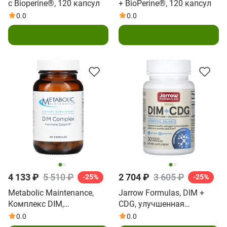
с Bioperine®, 120 капсул
+ BioPerine®, 120 капсул
0.0
0.0
В корзину
В корзину
4 133 ₽
5 510 ₽
2 704 ₽
3 605 ₽
-25%
-25%
Metabolic Maintenance,
Jarrow Formulas, DIM +
Комплекс DIM,
CDG, улучшенная
Дииндолилметан с
формула детоксикации,
0.0
0.0
коферментами, 60 капсул
30 овощных капсул