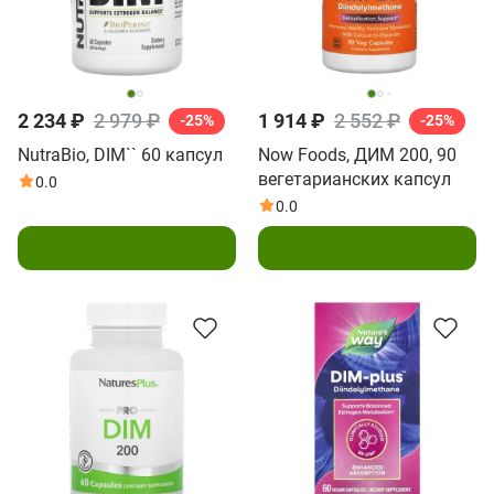
2 234 ₽
2 979 ₽
1 914 ₽
2 552 ₽
-25%
-25%
NutraBio, DIM`` 60 капсул
Now Foods, ДИМ 200, 90
вегетарианских капсул
0.0
0.0
В корзину
В корзину