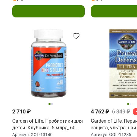
5 млрд, вкусный органический
арбуз, 30 вкусных
В корзину
В корзин
жевательных драже
2 710 ₽
4 762 ₽
6 349 ₽
Garden of Life, Пробиотики для
Garden of Life, Пер
детей. Клубника, 5 млрд, 60
защита, ультра, на
жевательных таблеток
пробиотическая фо
Артикул:
GOL-13140
Артикул:
GOL-11235