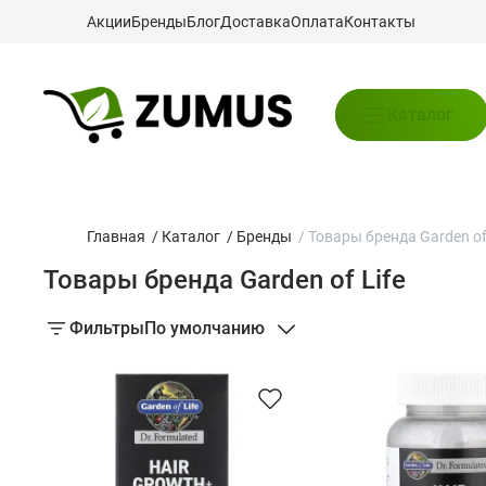
Акции
Бренды
Блог
Доставка
Оплата
Контакты
Каталог
Главная
/
Каталог
/
Бренды
/
Товары бренда Garden of 
Товары бренда Garden of Life
Фильтры
По умолчанию