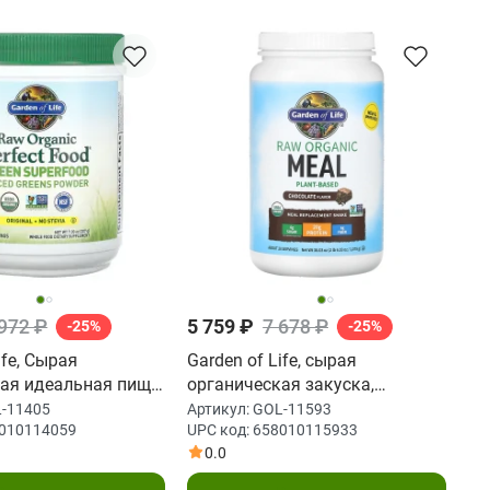
 972 ₽
5 759 ₽
7 678 ₽
-25%
-25%
ife, Сырая
Garden of Life, сырая
ая идеальная пища,
органическая закуска,
перпища, оригинал,
органический заменитель
-11405
Артикул:
GOL-11593
010114059
UPC код:
658010115933
209 г)
коктейлей и пищи, какао с
0.0
шоколадом, 1017 г (4 унции,
2 фунта)