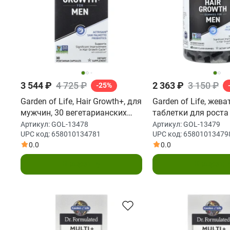
3 544 ₽
4 725 ₽
2 363 ₽
3 150 ₽
-25%
Garden of Life, Hair Growth+, для
Garden of Life, жев
мужчин, 30 вегетарианских
таблетки для роста
капсул
мужчин, со вкусом я
Артикул:
GOL-13478
Артикул:
GOL-13479
UPC код:
658010134781
UPC код:
65801013479
жевательных табле
0.0
0.0
В корзину
В корзин