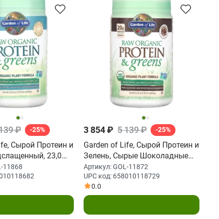
 139 ₽
3 854 ₽
5 139 ₽
-25%
-25%
ife, Сырой Протеин и
Garden of Life, Сырой Протеин и
лащенный, 23,0
Зелень, Сырые Шоколадные
г)
Какао-бобы , 22 унций (611 г)
-11868
Артикул:
GOL-11872
010118682
UPC код:
658010118729
0.0
В корзину
В корзину