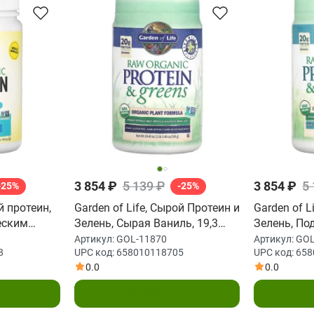
3 854 ₽
5 139 ₽
3 854 ₽
5
-25%
-25%
й протеин,
Garden of Life, Сырой Протеин и
Garden of L
еским
Зелень, Сырая Ваниль, 19,3
Зелень, Подс
22 г)
унций (548 г)
унций (651 
Артикул:
GOL-11870
Артикул:
GOL
8
UPC код:
658010118705
UPC код:
658
0.0
0.0
у
В корзину