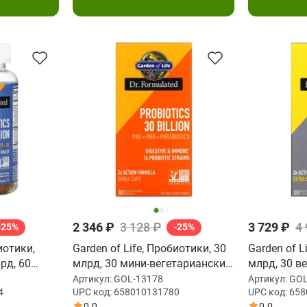
у
В корзину
2 346 ₽
3 128 ₽
3 729 ₽
4
-25%
-25%
иотики,
Garden of Life, Пробиотики, 30
Garden of L
рд, 60
млрд, 30 мини-вегетарианских
млрд, 30 в
ток
капсул
капсул
Артикул:
GOL-13178
Артикул:
GOL
4
UPC код:
658010131780
UPC код:
658
0.0
0.0