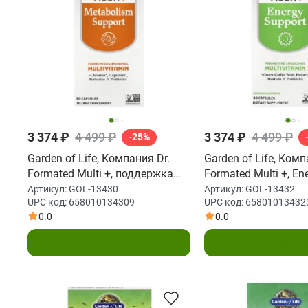
3 374 ₽
4 499 ₽
3 374 ₽
4 499 ₽
-25%
Garden of Life, Компания Dr.
Garden of Life, Комп
Formated Multi +, поддержка
Formated Multi +, En
метаболизма, 30 капсул
Support, 30 капсул
Артикул:
GOL-13430
Артикул:
GOL-13432
UPC код:
658010134309
UPC код:
65801013432
0.0
0.0
В корзину
В корзин