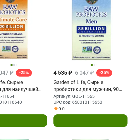
 047 ₽
4 535 ₽
6 047 ₽
-25%
-25%
ife, Сырые
Garden of Life, Сырые
и для наилучшей
пробиотики для мужчин, 90
 30 капсул на
капсул на растительной
-11664
Артикул:
GOL-11565
010116640
UPC код:
658010115650
ой основе
основе
0.0
В корзину
В корзину