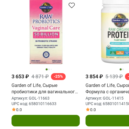
3 653 ₽
4 871 ₽
3 854 ₽
5 139 ₽
-25%
Garden of Life, Сырые
Garden of Life, Сыро
пробиотики для вагинального
Формула с органич
здоровья, 30 капсул на
белком, 22 унций (6
Артикул:
GOL-11663
Артикул:
GOL-11415
UPC код:
658010116633
UPC код:
65801011415
растительной основе
0.0
0.0
В корзину
В корзин