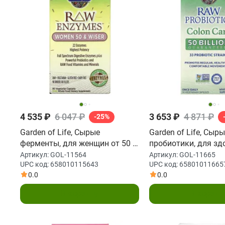
4 535 ₽
6 047 ₽
3 653 ₽
4 871 ₽
-25%
Garden of Life, Сырые
Garden of Life, Сыр
ферменты, для женщин от 50 и
пробиотики, для зд
старше, 90 капсул на
кишечника, 30 капс
Артикул:
GOL-11564
Артикул:
GOL-11665
UPC код:
658010115643
UPC код:
65801011665
растительной основе
растительной основе
0.0
0.0
В корзину
В корзин