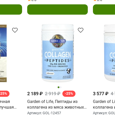
у
В корзину
2 189 ₽
2 919 ₽
3 577 ₽
4
-25%
-25%
вичная
Garden of Life, Пептиды из
Garden of L
илучшая
коллагена из мяса животных
коллагена 
рмула, 90
травяного откорма, без
травяного 
Артикул:
GOL-12457
Артикул:
GOL