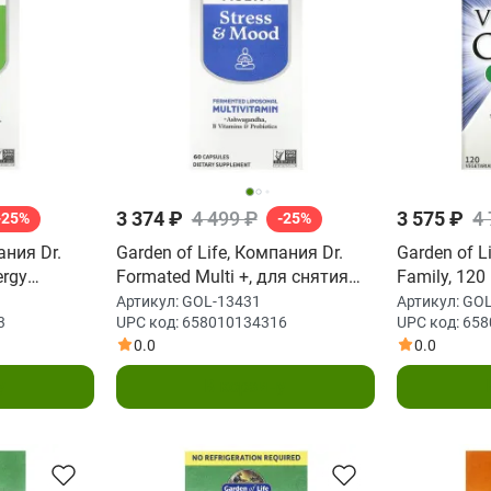
3 374 ₽
4 499 ₽
3 575 ₽
4
-25%
-25%
ания Dr.
Garden of Life, Компания Dr.
Garden of L
ergy
Formated Multi +, для снятия
Family, 12
стресса и хорошего
капсул
Артикул:
GOL-13431
Артикул:
GOL
3
UPC код:
658010134316
UPC код:
658
настроения, 60 капсул
0.0
0.0
у
В корзину