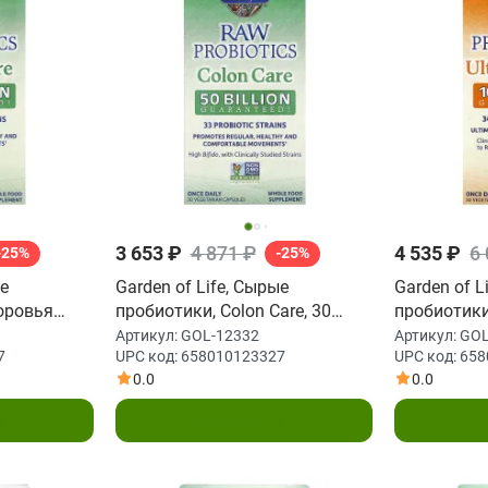
3 653 ₽
4 871 ₽
4 535 ₽
6
-25%
-25%
ые
Garden of Life, Сырые
Garden of L
оровья
пробиотики, Colon Care, 30
пробиотик
ул на
вегетарианских капсул
поддержки,
Артикул:
GOL-12332
Артикул:
GOL
7
UPC код:
658010123327
UPC код:
658
 (Ice)
растительн
0.0
0.0
у
В корзину