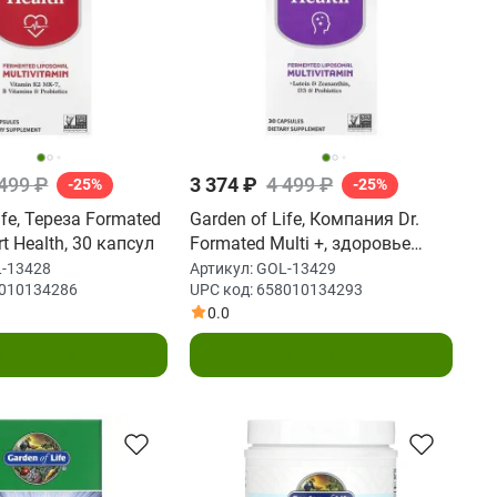
 499 ₽
3 374 ₽
4 499 ₽
-25%
-25%
ife, Тереза Formated
Garden of Life, Компания Dr.
rt Health, 30 капсул
Formated Multi +, здоровье
мозга, 30 капсул
-13428
Артикул:
GOL-13429
010134286
UPC код:
658010134293
0.0
В корзину
В корзину