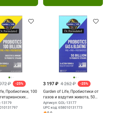
В корзину
В корзину
 972 ₽
3 197 ₽
4 262 ₽
-25%
-25%
ife, Пробиотики, 100
Garden of Life, Пробиотики от
егетарианских
газов и вздутия живота, 50
млрд, 30 вегетарианских
-13179
Артикул:
GOL-13177
010131797
UPC код:
658010131773
капсул
0.0