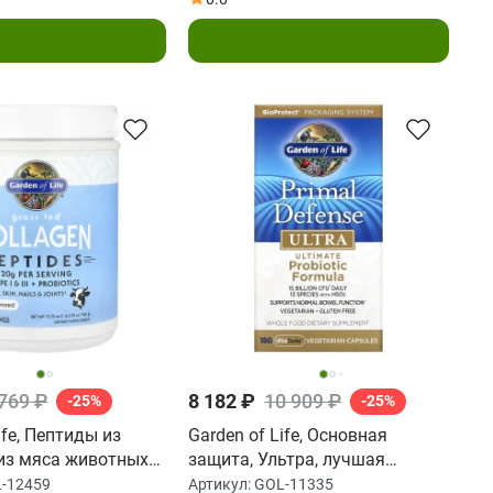
В корзину
В корзину
 769 ₽
8 182 ₽
10 909 ₽
-25%
-25%
ife, Пептиды из
Garden of Life, Основная
из мяса животных
защита, Ультра, лучшая
откорма, без
пробиотическая формула, 180
-12459
Артикул:
GOL-11335