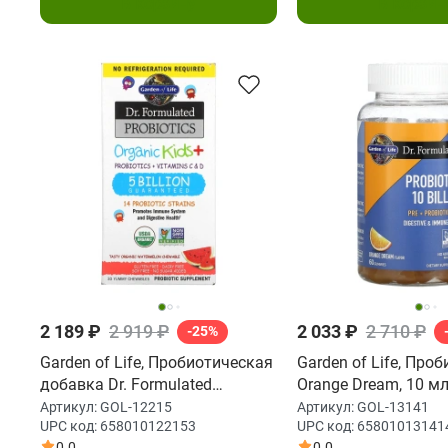
В корзину
В корзин
2 189 ₽
2 919 ₽
2 033 ₽
2 710 ₽
-25%
Garden of Life, Пробиотическая
Garden of Life, Проб
добавка Dr. Formulated
Orange Dream, 10 мл
Probiotics, Organic Kids +,
жевательных табле
Артикул:
GOL-12215
Артикул:
GOL-13141
UPC код:
658010122153
UPC код:
65801013141
пробиотики и витамины C и D,
0.0
0.0