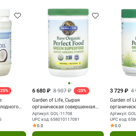
6 680 ₽
8 907 ₽
3 729 ₽
4
-25%
-25%
е
Garden of Life, Сырая
Garden of L
олодного
органическая совершенная
органическ
ц. (858 мл)
еда, растительная супереда,
зеленая су
Артикул:
GOL-11708
Артикул:
GOL
6
UPC код:
658010117081
UPC код:
658
оригинальный вкус, 419 г (14.8
7,4 унций (
0.0
0.0
унций)