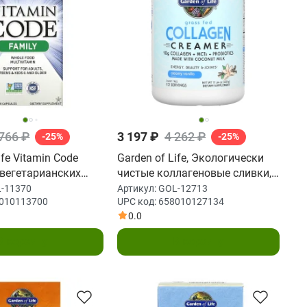
 766 ₽
3 197 ₽
4 262 ₽
-25%
-25%
ife Vitamin Code
Garden of Life, Экологически
0 вегетарианских
чистые коллагеновые сливки,
«Кремовая ваниль», 330 г
-11370
Артикул:
GOL-12713
010113700
UPC код:
658010127134
(11,64 унции)
0.0
В корзину
В корзину