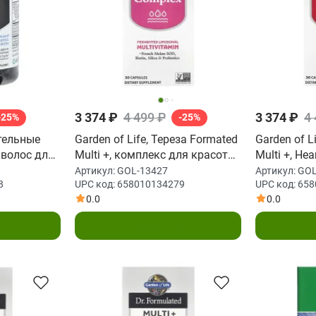
3 374 ₽
4 499 ₽
3 374 ₽
4
-25%
-25%
ательные
Garden of Life, Тереза Formated
Garden of L
 волос для
Multi +, комплекс для красоты,
Multi +, Hea
год, 60
30 капсул
Артикул:
GOL-13427
Артикул:
GOL
8
UPC код:
658010134279
UPC код:
658
ток
0.0
0.0
у
В корзину