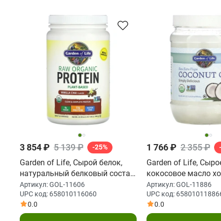
3 854 ₽
5 139 ₽
1 766 ₽
2 355 ₽
-25%
Garden of Life, Сырой белок,
Garden of Life, Сыро
натуральный белковый состав,
кокосовое масло х
со вкусом ванильного пряного
отжима, 29 жидк. ун
Артикул:
GOL-11606
Артикул:
GOL-11886
UPC код:
658010116060
UPC код:
65801011886
чая, 22 унции (630 г)
0.0
0.0