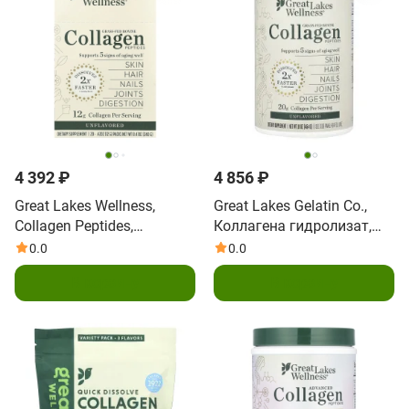
4 392 ₽
4 856 ₽
Great Lakes Wellness,
Great Lakes Gelatin Co.,
Collagen Peptides,
Коллагена гидролизат,
говядина травяного
препарат коллаген для
0.0
0.0
откорма, без добавок, 20
суставов, 16 унц. (454 г)
В корзину
В корзину
пакетиков по 12 г (0,42
унции)