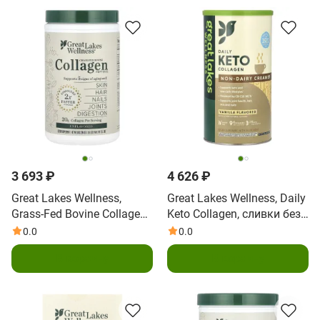
3 693 ₽
4 626 ₽
Great Lakes Wellness,
Great Lakes Wellness, Daily
Grass-Fed Bovine Collagen
Keto Collagen, сливки без
Peptides, Unflavored, 10 oz
молочных продуктов,
0.0
0.0
(284 g)
ваниль, 400 г (14,1 унции)
В корзину
В корзину