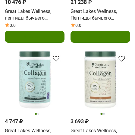
10 476 ₽
21 238 ₽
Great Lakes Wellness,
Great Lakes Wellness,
пептиды бычьего
Пептиды бычьего
коллагена от животных
коллагена от травяного
0.0
0.0
травяного откорма, без
откорма, без добавок, 1,8
В корзину
В корзину
вкусовых добавок, 907 г
кг (64 унции)
(32 унции)
4 747 ₽
3 693 ₽
Great Lakes Wellness,
Great Lakes Wellness,