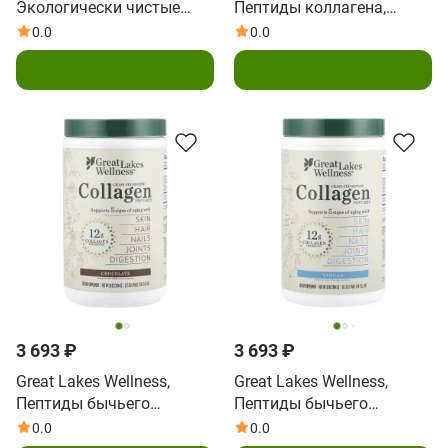
Экологически чистые
Пептиды коллагена,
пептиды морского
говядина травяного
0.0
0.0
коллагена, без добавок,
откорма, чай, 284 г (10
В корзину
В корзину
227 г (8 унций)
унций)
3 693 ₽
3 693 ₽
Great Lakes Wellness,
Great Lakes Wellness,
Пептиды бычьего
Пептиды бычьего
коллагена от травяного
коллагена от травяного
0.0
0.0
откорма, шоколад, 284 г
откорма, ваниль, 284 г (10