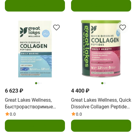
В корзину
В корзину
(10 унций)
унций)
6 623 ₽
4 400 ₽
Great Lakes Wellness,
Great Lakes Wellness, Quick
Быстрорастворимые
Dissolve Collagen Peptides,
пептиды коллагена, Daily
Daily Beauty, малиновый
0.0
0.0
Marine, без добавок, 20
лимонад, 227 г (8 унций)
В корзину
В корзину
пакетиков по 12 г (0,42
унции)