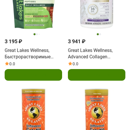
3 195 ₽
3 941 ₽
Great Lakes Wellness,
Great Lakes Wellness,
Быстрорастворимые
Advanced Collagen
пептиды коллагена,
Peptides, классическая
0.0
0.0
ежедневное
карамель, 227 г (8 унций)
Подписаться
Подписаться
оздоровление,
разнообразный пакет, 12
пакетиков по 6,5 г (0,23
унции)