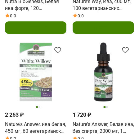
Nutra BioGenesis, Белая
Nature's Way, Ива, 400 мг,
ива форте, 120
100 вегетарианских
вегетарианских капсул
капсул
0.0
0.0
В корзину
В корзину
2 263 ₽
1 720 ₽
Nature's Answer, ива белая,
Nature's Answer, Белая ива,
450 мг, 60 вегетарианских
без спирта, 2000 мг, 1
капсул
жидкая унция (30 мл)
0.0
0.0