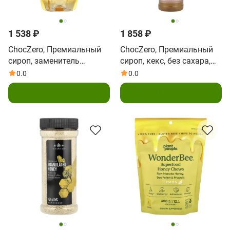
1 538 ₽
1 858 ₽
ChocZero, Премиальный
ChocZero, Премиальный
сироп, заменитель
сироп, кекс, без сахара,
горячего меда, 297 г (10,5
750 мл (25,4 жидк. Унции)
0.0
0.0
унции)
В корзину
В корзину