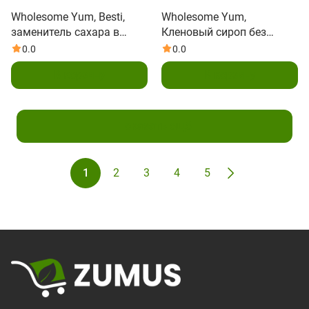
Wholesome Yum, Besti,
Wholesome Yum,
заменитель сахара в
Кленовый сироп без
гранулах, смесь аллулозы
сахара, 354 мл (12 жидк.
0.0
0.0
из плодов архата, 340 г
Унций)
В корзину
В корзину
(12 унций)
Показать ещё
1
2
3
4
5