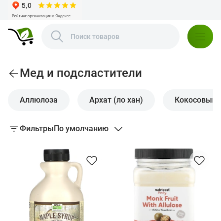
Мед и подсластители
Аллюлоза
Архат (ло хан)
Кокосовый 
Фильтры
По умолчанию