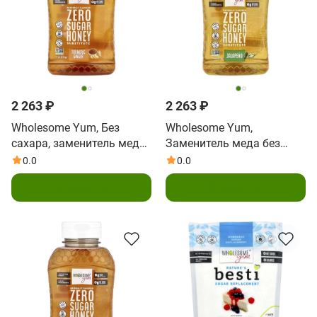
2 263 ₽
2 263 ₽
Wholesome Yum, Без
Wholesome Yum,
сахара, заменитель меда,
Заменитель меда без
куркума и имбирь, 312 г
сахара, халапеньо, 312 г
0.0
0.0
(11 унций)
(11 унций)
В корзину
В корзину