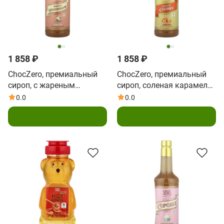
1 858 ₽
1 858 ₽
ChocZero, премиальный
ChocZero, премиальный
сироп, с жареным
сироп, соленая карамель,
зефиром, без сахара, 750
без сахара, 750 мл (25,4
0.0
0.0
мл (25,4 жидк. унции)
жидк. унции)
В корзину
В корзину