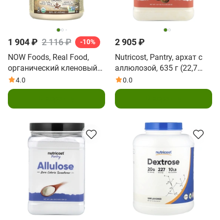
1 904 ₽
2 116 ₽
2 905 ₽
-10%
NOW Foods, Real Food,
Nutricost, Pantry, архат с
органический кленовый
аллюлозой, 635 г (22,7
сироп, класс A, темный
унции)
4.0
0.0
краситель, 473 мл (16
В корзину
В корзину
жидк. унций)