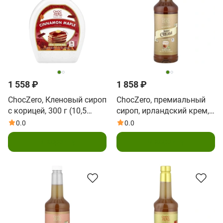
1 558 ₽
1 858 ₽
ChocZero, Кленовый сироп
ChocZero, премиальный
с корицей, 300 г (10,5
сироп, ирландский крем,
унции)
без сахара, 750 мл (25,4
0.0
0.0
жидк. унции)
В корзину
В корзину