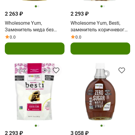
2 263 ₽
2 293 ₽
Wholesome Yum,
Wholesome Yum, Besti,
Заменитель меда без
заменитель коричневого
сахара, 312 г (11 унций)
сахара, смесь аллулозы
0.0
0.0
из плодов архата, 340 г
В корзину
В корзину
(12 унций)
2 293 ₽
3 058 ₽