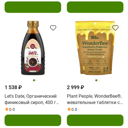
В корзину
В корзину
1 538 ₽
2 999 ₽
Let's Date, Органический
Plant People, WonderBee®,
финиковый сироп, 400 г
жевательные таблетки с
(14,1 унции)
суперпродуктом и
0.0
0.0
грибами, с шоколадом, 30
В корзину
В корзину
жевательных таблеток