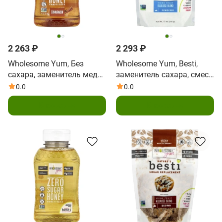
2 263 ₽
2 293 ₽
Wholesome Yum, Без
Wholesome Yum, Besti,
сахара, заменитель меда,
заменитель сахара, смесь
корица, 312 г (11 унций)
аллулозы из плодов
0.0
0.0
архата, 340 г (12 унций)
В корзину
В корзину