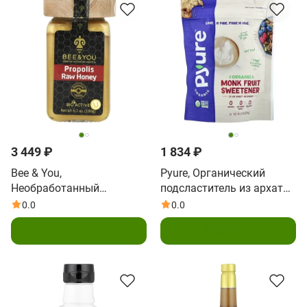
3 449 ₽
1 834 ₽
Bee & You,
Pyure, Органический
Необработанный
подсластитель из архата,
прополис, 190 г (6,7
340 г (12 унций)
0.0
0.0
унции)
В корзину
В корзину