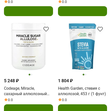
сахара, 750 мл (25,4 жидк.
ваниль, без сахара, 750
0.0
0.0
унции)
мл (25,4 жидк. унции)
В корзину
В корзину
5 248 ₽
1 804 ₽
Codeage, Miracle,
Health Garden, стевия с
сахарный аллюлозный
аллюлозой, 453 г (1 фунт)
порошок, без добавок, 1
0.0
0.0
кг (35,27 унции)
В корзину
В корзину