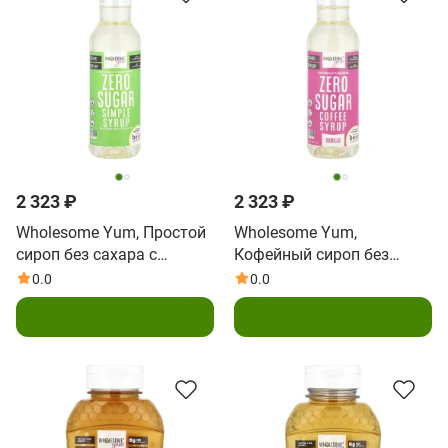
2 323 ₽
2 323 ₽
Wholesome Yum, Простой
Wholesome Yum,
сироп без сахара с
Кофейный сироп без
плодом архата и
сахара, ваниль, 354 мл
0.0
0.0
аллюлозой, 354 мл (12
(12 жидк. Унций)
В корзину
В корзину
жидк. Унций)