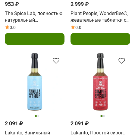
953 ₽
2 999 ₽
The Spice Lab, полностью
Plant People, WonderBee®,
натуральный
жевательные таблетки с
гранулированный мед,
медом из
0.0
0.0
274 г (9,7 унции)
суперпродуктов, лимон,
В корзину
В корзину
MGO 400+, 30
жевательных таблеток
2 091 ₽
2 091 ₽
Lakanto, Ванильный
Lakanto, Простой сироп,