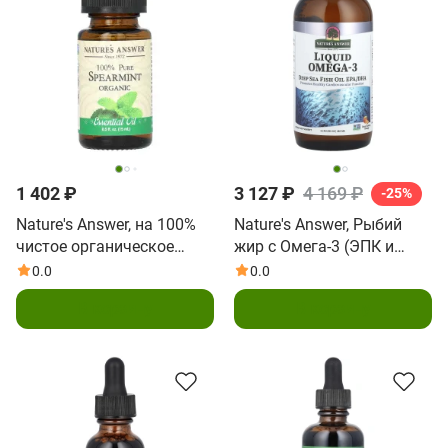
1 402 ₽
3 127 ₽
4 169 ₽
-25%
Nature's Answer, на 100%
Nature's Answer, Рыбий
чистое органическое
жир с Омега-3 (ЭПК и
эфирное масло, мята
ДГК) из глубоководных
0.0
0.0
колосистая, 15 мл (0,5
видов рыб, натуральный
В корзину
В корзину
жидк. унции)
апельсиновый вкус, 16
жидких унций (480 мл)