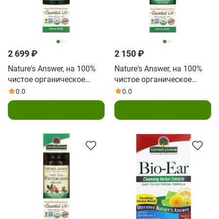
2 699 ₽
2 150 ₽
Nature's Answer, на 100%
Nature's Answer, на 100%
чистое органическое
чистое органическое
эфирное масло, базилик
эфирное масло, шалфей,
0.0
0.0
сладкий, 15 мл (0,5 жидк.
15 мл (0,5 жидк. унции)
В корзину
В корзину
унции)