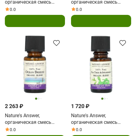
органическая смесь
органическая смесь
эфирных масел, на 100%
эфирных масел, для
0.0
0.0
чистая ваниль и корица,
расслабления, для снятия
В корзину
В корзину
15 мл (0,5 жидк. унции)
стресса, 15 мл (0,5 жидк.
унции)
2 263 ₽
1 720 ₽
Nature's Answer,
Nature's Answer,
органическая смесь
органическая смесь
эфирных масел, на 100%
эфирных масел, на 100%
0.0
0.0
чистый океанический
чистое чайное дерево и