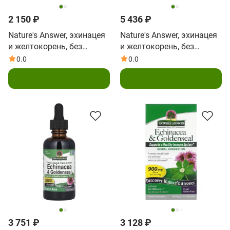
2 150 ₽
5 436 ₽
Nature's Answer, эхинацея
Nature's Answer, эхинацея
и желтокорень, без
и желтокорень, без
спирта, 30 мл (1 жидк.
спирта, 120 мл (4 жидк.
0.0
0.0
унция)
унции)
В корзину
В корзину
3 751 ₽
3 128 ₽