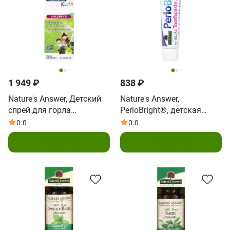
1 949 ₽
838 ₽
Nature's Answer, Детский
Nature's Answer,
спрей для горла
PerioBright®, детская
MulleinX®, 60 мл (2 жидк.
зубная паста без
0.0
0.0
Унции)
фторидов с ксилитолом,
В корзину
В корзину
клубника, 113,4 г (4
унции)