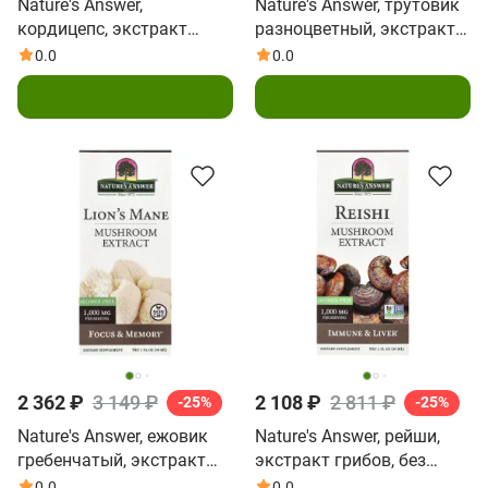
Nature's Answer,
Nature's Answer, трутовик
кордицепс, экстракт
разноцветный, экстракт
грибов, без спирта, 30 мл
грибов, без спирта, 30 мл
0.0
0.0
(1 жидк. унция)
(1 жидк. унция)
В корзину
В корзину
2 362 ₽
3 149 ₽
2 108 ₽
2 811 ₽
-25%
-25%
Nature's Answer, ежовик
Nature's Answer, рейши,
гребенчатый, экстракт
экстракт грибов, без
грибов, без спирта, 30 мл
спирта, 30 мл (1 жидк.
0.0
0.0