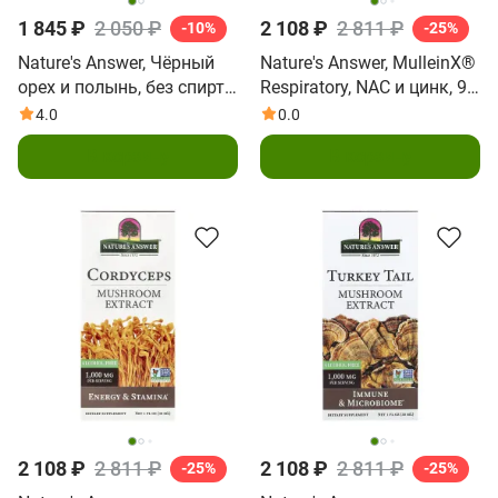
1 845 ₽
2 050 ₽
2 108 ₽
2 811 ₽
-10%
-25%
Nature's Answer, Чёрный
Nature's Answer, MulleinX®
орех и полынь, без спирта,
Respiratory, NAC и цинк, 90
2,000 мг, 30 мл 91 fl oz)
вегетарианских капсул
4.0
0.0
В корзину
В корзину
2 108 ₽
2 811 ₽
2 108 ₽
2 811 ₽
-25%
-25%