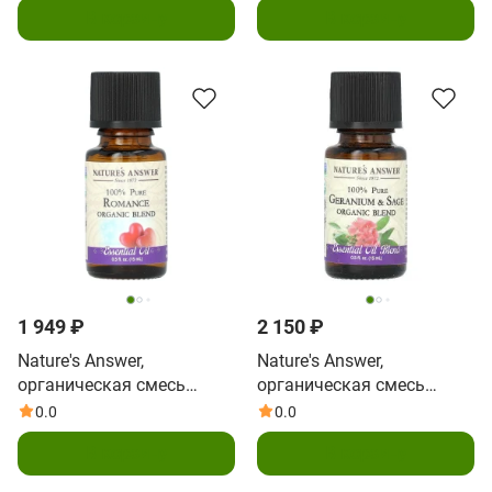
В корзину
В корзину
бриз, 15 мл (0,5 жидк.
мята, 15 мл (0,5 жидк.
унции)
унции)
1 949 ₽
2 150 ₽
Nature's Answer,
Nature's Answer,
органическая смесь
органическая смесь
эфирных масел,
эфирных масел, на 100%
0.0
0.0
«Романтика», 15 мл (0,5
чистые герань и шалфей,
В корзину
В корзину
жидк. унции)
15 мл (0,5 жидк. унции)