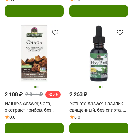
(1 жидк. унция)
унция)
В корзину
В корзину
2 108 ₽
2 811 ₽
2 263 ₽
-25%
Nature's Answer, чага,
Nature's Answer, базилик
экстракт грибов, без
священный, без спирта, 30
спирта, 30 мл (1 жидк.
мл (1 жидк. унция)
0.0
0.0
унция)
В корзину
В корзину