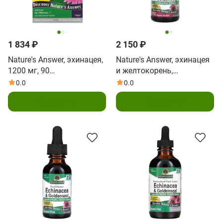
1 834 ₽
2 150 ₽
Nature's Answer, эхинацея,
Nature's Answer, эхинацея
1200 мг, 90
и желтокорень,
вегетарианских капсул
стандартизированный
0.0
0.0
(400 мг в 1 капсуле)
жидкий экстракт, 30 мл
В корзину
В корзину
(1 жидк. унция)