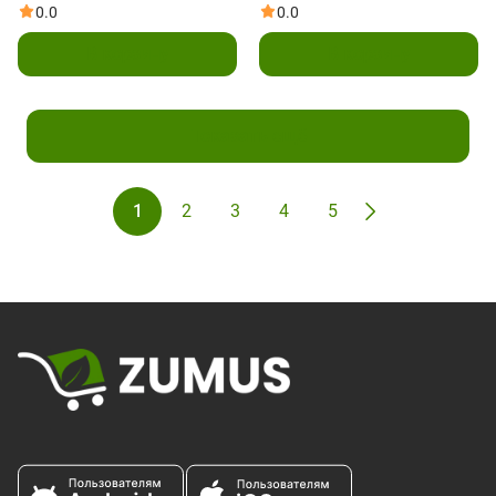
жидк. унции)
вегетарианских капсул
0.0
0.0
В корзину
В корзину
Показать ещё
1
2
3
4
5