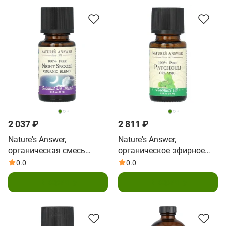
2 037 ₽
2 811 ₽
Nature's Answer,
Nature's Answer,
органическая смесь
органическое эфирное
эфирных масел, для
масло, на 100% чистое
0.0
0.0
приема перед сном, 15 мл
пачули, 15 мл (0,5 жидк.
В корзину
В корзину
(0,5 жидк. унции)
унции)