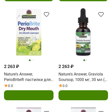
2 263 ₽
2 263 ₽
Nature's Answer,
Nature's Answer, Graviola
PerioBrite® пастилки для
Soursop, 1000 мг, 30 мл (1
сухого рта, лимонно-
жидк. Унция)
0.0
0.0
лаймовая мята, 100
В корзину
В корзину
пастилок