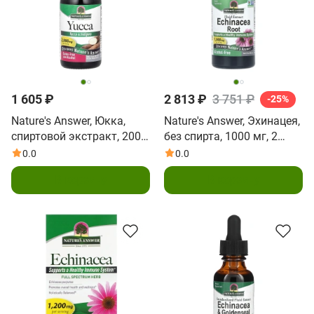
1 605 ₽
2 813 ₽
3 751 ₽
-25%
Nature's Answer, Юкка,
Nature's Answer, Эхинацея,
спиртовой экстракт, 2000
без спирта, 1000 мг, 2
мг, 1 жидкая унция (30
жидких унций (60 мл)
0.0
0.0
мл)
В корзину
В корзину