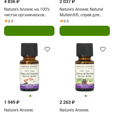
4 836 ₽
2 037 ₽
Nature's Answer, на 100%
Nature's Answer, Natural
чистое органическое
MulleinX®, спрей для
эфирное масло, ладан, 15
горла, 60 мл (2 жидк.
0.0
0.0
мл (0,5 жидк. унции)
унции)
В корзину
В корзину
1 949 ₽
2 263 ₽
Nature's Answer,
Nature's Answer,