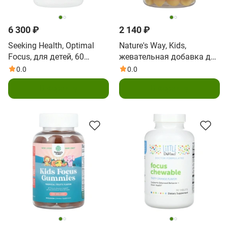
6 300 ₽
2 140 ₽
Seeking Health, Optimal
Nature's Way, Kids,
Focus, для детей, 60
жевательная добавка для
таблеток
здоровья мозга, для
0.0
0.0
детей от 4 лет, со вкусом
В корзину
В корзину
лимонада,
60 жевательных
мармеладок