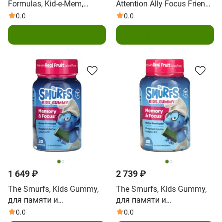
Formulas, Kid-e-Mem,
Attention Ally Focus Friend,
поддержка мозга, 50 мл
59 мл (2 жидк. унции)
0.0
0.0
(2 жидк. унции)
В корзину
В корзину
1 649 ₽
2 739 ₽
The Smurfs, Kids Gummy,
The Smurfs, Kids Gummy,
для памяти и
для памяти и
концентрации, от 4 лет,
концентрации, для детей
0.0
0.0
смурфики, 30
от 4 лет, смурфики, 60