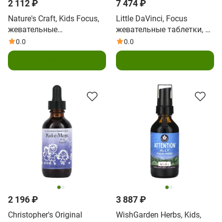
2 112 ₽
7 474 ₽
Nature's Craft, Kids Focus,
Little DaVinci, Focus
жевательные
жевательные таблетки, со
мармеладки, с
вкусом апельсина, 90
0.0
0.0
тропическими фруктами,
таблеток
В корзину
В корзину
90 жевательных таблеток
2 196 ₽
3 887 ₽
Christopher's Original
WishGarden Herbs, Kids,