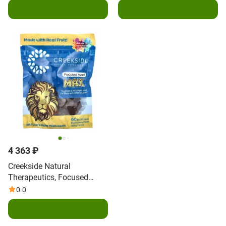
В корзину
В корзину
жевательных таблеток
жевательных таблеток
4 363 ₽
Creekside Natural
Therapeutics, Focused
Mind, Max, со вкусом
0.0
черешни, 60 жевательных
Подписаться
фруктов