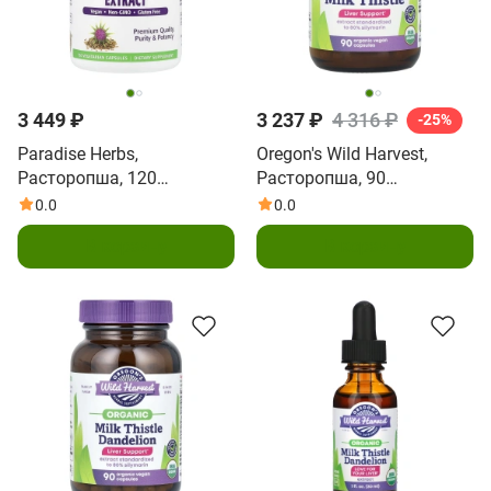
3 449 ₽
3 237 ₽
4 316 ₽
-25%
Paradise Herbs,
Oregon's Wild Harvest,
Расторопша, 120
Расторопша, 90
растительных капсул
вегетарианских капсул
0.0
0.0
В корзину
В корзину