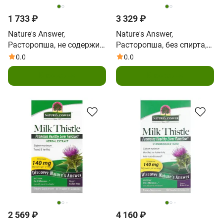
1 733 ₽
3 329 ₽
Nature's Answer,
Nature's Answer,
Расторопша, не содержит
Расторопша, без спирта,
спирт, 2000 мг, 1 унция
2000 мг, 2 жидких унции
0.0
0.0
(30 мл)
(60 мл)
В корзину
В корзину
2 569 ₽
4 160 ₽