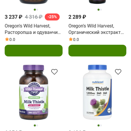
3 237 ₽
4 316 ₽
2 289 ₽
-25%
Oregon's Wild Harvest,
Oregon's Wild Harvest,
Расторопша и одуванчик,
Органический экстракт
90 вегетарианских капсул
одуванчика расторопши,
0.0
0.0
30 мл (1 жидк. унц.)
В корзину
В корзину