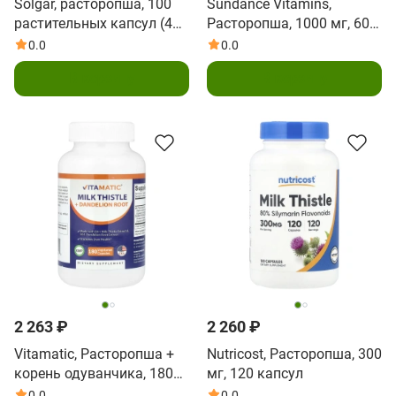
Solgar, расторопша, 100
Sundance Vitamins,
растительных капсул (450
Расторопша, 1000 мг, 60
мг в 1 капсуле)
капсул с быстрым
0.0
0.0
высвобождением
В корзину
В корзину
2 263 ₽
2 260 ₽
Vitamatic, Расторопша +
Nutricost, Расторопша, 300
корень одуванчика, 180
мг, 120 капсул
вегетарианских капсул
0.0
0.0