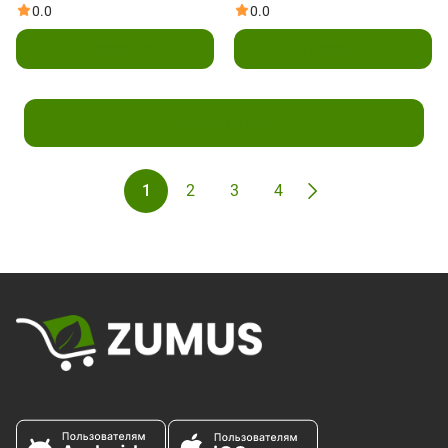
160 мг, 60 капсул в
капсул
0.0
0.0
растительной оболочке
В корзину
В корзину
Показать ещё
1
2
3
4