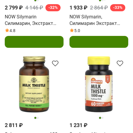
2 799 ₽
4 146 ₽
1 933 ₽
2 864 ₽
-32%
-33%
NOW Silymarin
NOW Silymarin,
Силимарин, Экстракт
Силимарин Экстракт
Расторопши 300 мг, 200
Расторопши 300 мг - 200
4.8
5.0
капсул в растительной
капсул
В корзину
В корзину
оболочке
2 811 ₽
1 231 ₽