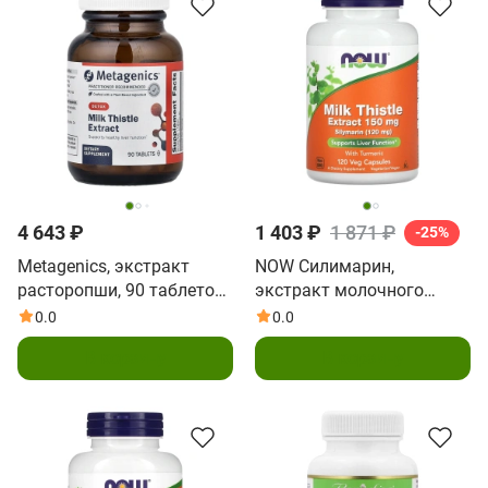
4 643 ₽
1 403 ₽
1 871 ₽
-25%
Metagenics, экстракт
NOW Силимарин,
расторопши, 90 таблеток
экстракт молочного
(112 мг в 1 таблетке)
чертополоха, 150 мг, 120
0.0
0.0
капсул
В корзину
В корзину