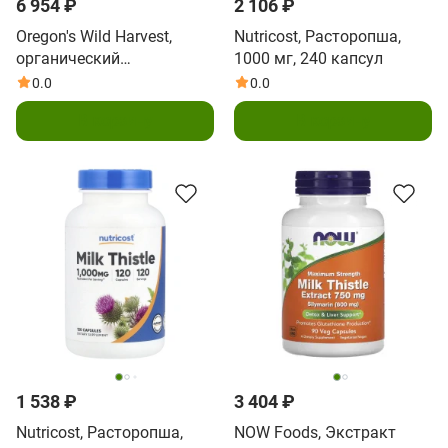
6 954 ₽
2 106 ₽
Oregon's Wild Harvest,
Nutricost, Расторопша,
органический
1000 мг, 240 капсул
расторопша, 180
0.0
0.0
органических веганских
В корзину
В корзину
капсул
1 538 ₽
3 404 ₽
Nutricost, Расторопша,
NOW Foods, Экстракт