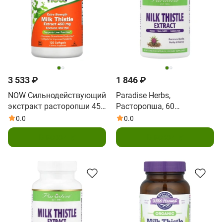
3 533 ₽
1 846 ₽
NOW Cильнодействующий
Paradise Herbs,
экстракт расторопши 450
Расторопша, 60
mg "Silymarin" 360 mg, 120
растительных капсул
0.0
0.0
мягких желатиновых
В корзину
В корзину
капсул с жидкостью