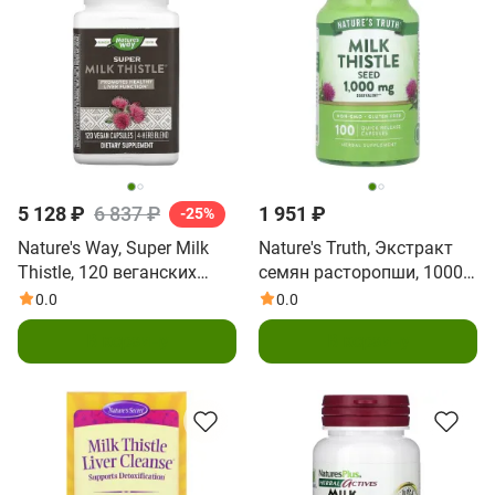
5 128 ₽
6 837 ₽
1 951 ₽
-25%
Nature's Way, Super Milk
Nature's Truth, Экстракт
Thistle, 120 веганских
семян расторопши, 1000
капсул
мг, 100 капсул с быстрым
0.0
0.0
высвобождением
В корзину
В корзину