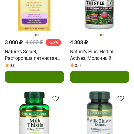
3 000 ₽
4 000 ₽
4 308 ₽
-25%
Nature's Secret,
Nature's Plus, Herbal
Расторопша пятнистая
Actives, Молочный
для очищения печени, 60
чертополох, с
0.0
0.0
таблеток
продлённым
В корзину
В корзину
высвобождением, 500 мг,
30 таблеток