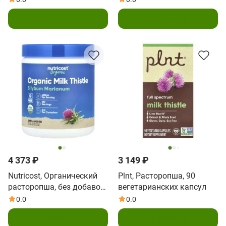
В корзину
В корзину
4 373 ₽
3 149 ₽
Nutricost, Органический
Plnt, Расторопша, 90
расторопша, без добавок,
вегетарианских капсул
227 г (8,1 унции)
0.0
0.0
В корзину
В корзину