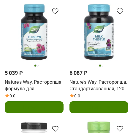
5 039 ₽
6 087 ₽
Nature's Way, Расторопша,
Nature's Way, Расторопша,
формула для
Стандартизованная, 120
поддержания функции
вегетарианских. капсул
0.0
0.0
печени, 100 растительных
В корзину
В корзину
капсул