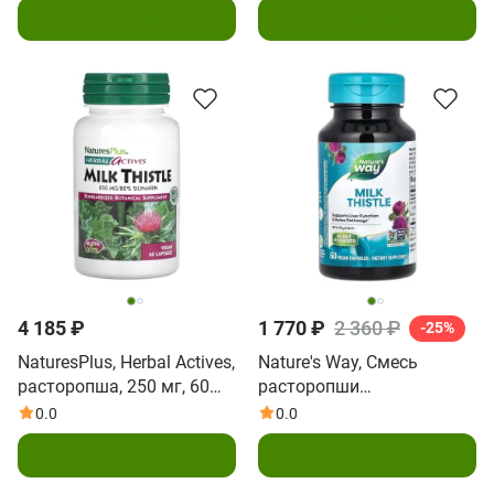
В корзину
В корзину
4 185 ₽
1 770 ₽
2 360 ₽
-25%
NaturesPlus, Herbal Actives,
Nature's Way, Смесь
расторопша, 250 мг, 60
расторопши
веганских капсул
премиального качества,
0.0
0.0
60 веганских капсул
В корзину
В корзину