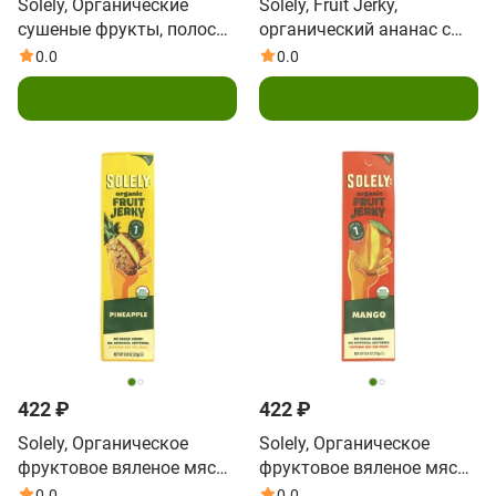
Solely, Органические
Solely, Fruit Jerky,
сушеные фрукты, полоски
органический ананас с
манго, 142 г (5 унций)
кокосом, 23 г (0,8 унции)
0.0
0.0
В корзину
Подписаться
422 ₽
422 ₽
Solely, Органическое
Solely, Органическое
фруктовое вяленое мясо,
фруктовое вяленое мясо,
ананас, 23 г (0,8 унции)
манго, 23 г (0,8 унции)
0.0
0.0