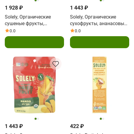
1 928 ₽
1 443 ₽
Solely, Органические
Solely, Органические
сушеные фрукты,
сухофрукты, ананасовые
половинки манго, 227 г (8
кольца, 100 г (3,5 унции)
0.0
0.0
унций)
В корзину
В корзину
1 443 ₽
422 ₽