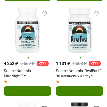
4 252 ₽
5 669 ₽
1 131 ₽
1 508 ₽
-25%
-25%
Source Naturals,
Source Naturals, RealFast™,
MitoNight™ с
30 веганских капсул
мелатонином, 90 капсул
0.0
0.0
В корзину
В корзину