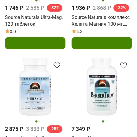
1 746 ₽
2 586 ₽
1 936 ₽
2 868 ₽
-32%
-32%
Source Naturals Ultra-Mag,
Source Naturals комплекс
120 таблеток
Хелата Магния 100 мг,
250 таблеток
0.0
4.3
В корзину
В корзину
2 875 ₽
3 833 ₽
7 349 ₽
-25%