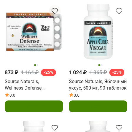
873 ₽
1 164 ₽
1 024 ₽
1 365 ₽
-25%
-25%
Source Naturals,
Source Naturals, Яблочный
Wellness Defense,
уксус, 500 мг, 90 таблеток
средство против
0.0
0.0
симптомов простуды,
В корзину
В корзину
48 натуральных таблеток