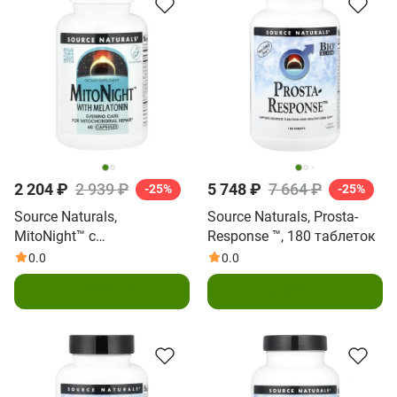
2 204 ₽
2 939 ₽
5 748 ₽
7 664 ₽
-25%
-25%
Source Naturals,
Source Naturals, Prosta-
MitoNight™ с
Response ™, 180 таблеток
мелатонином, 60 капсул
0.0
0.0
В корзину
В корзину