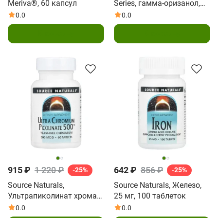
Meriva®, 60 капсул
Series, гамма-оризанол,
60 мг, 200 таблеток
0.0
0.0
В корзину
В корзину
915 ₽
1 220 ₽
642 ₽
856 ₽
-25%
-25%
Source Naturals,
Source Naturals, Железо,
Ультрапиколинат хрома
25 мг, 100 таблеток
500 ™, 500 мкг, 60
0.0
0.0
таблеток