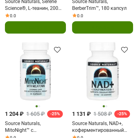
Source Naturals, Serene
Source Naturals,
Science®, L-теанин, 200
BerberTrim™, 180 капсул
мг, 60 капсул
0.0
0.0
В корзину
В корзину
1 204 ₽
1 605 ₽
1 131 ₽
1 508 ₽
-25%
-25%
Source Naturals,
Source Naturals, NAD+,
MitoNight™ с
коферментированный
мелатонином, 30 капсул
витамин B3, 30 пастилок
0.0
0.0