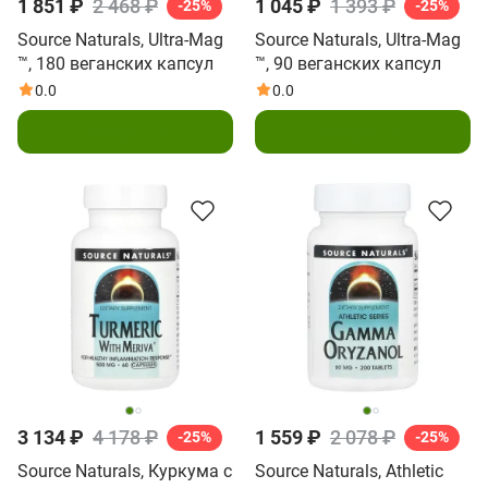
1 851 ₽
2 468 ₽
1 045 ₽
1 393 ₽
-25%
-25%
Source Naturals, Ultra-Mag
Source Naturals, Ultra-Mag
™, 180 веганских капсул
™, 90 веганских капсул
0.0
0.0
В корзину
В корзину
3 134 ₽
4 178 ₽
1 559 ₽
2 078 ₽
-25%
-25%
Source Naturals, Куркума с
Source Naturals, Athletic