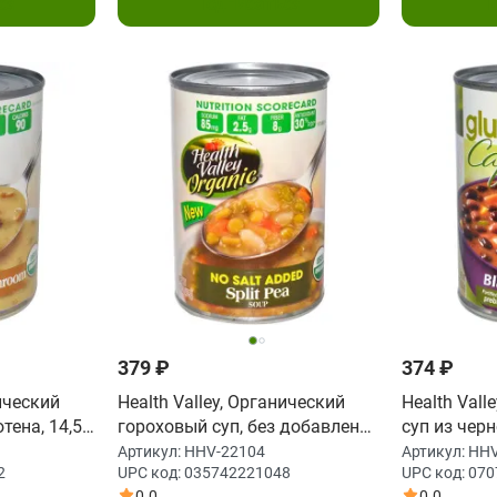
ся
Подписаться
П
379 ₽
374 ₽
нический
Health Valley, Органический
Health Valle
тена, 14,5
гороховый суп, без добавления
суп из чер
соли 15 унции (425 г)
(425 г)
Артикул:
HHV-22104
Артикул:
HHV
2
UPC код:
035742221048
UPC код:
070
0.0
0.0