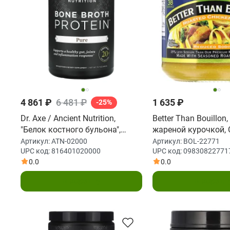
4 861 ₽
6 481 ₽
1 635 ₽
-25%
Dr. Axe / Ancient Nutrition,
Better Than Bouillon
"Белок костного бульона",
жареной курочкой,
чистый белковый порошок без
содержание натрия, 
Артикул:
ATN-02000
Артикул:
BOL-22771
UPC код:
816401020000
UPC код:
09830822771
ароматизаторов, 15,7 унции
г)
0.0
0.0
(445 г)
В корзину
В корзин