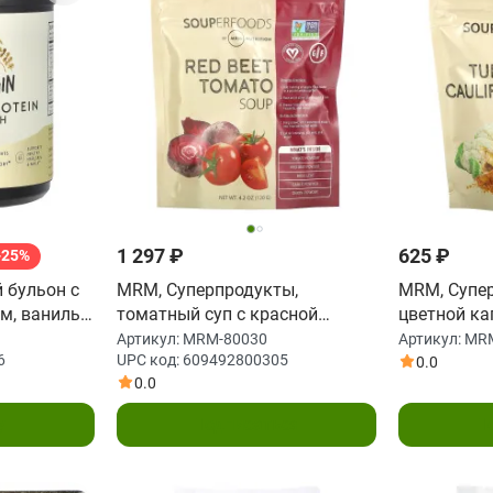
625 ₽
1 297 ₽
-25%
MRM, Супер
й бульон с
MRM, Суперпродукты,
цветной ка
м, ваниль,
томатный суп с красной
добавление
свеклой, 120 г (4,2 унции)
Артикул:
MR
Артикул:
MRM-80030
6
UPC код:
609492800305
(4,0 унции)
0.0
0.0
у
Подписаться
П