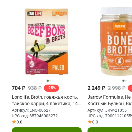
704 ₽
938 ₽
2 249 ₽
2 998 ₽
-25%
Lonolife, Broth, говяжья кость,
Jarrow Formulas, Не
тайское карри, 4 пакетика, 14 г
Костный Бульон, Вк
(0,49 унции)
10,8 унций (306 г)
Артикул:
LNO-00627
Артикул:
JRW-21055
UPC код:
857946006272
UPC код:
79001121055
0.0
0.0