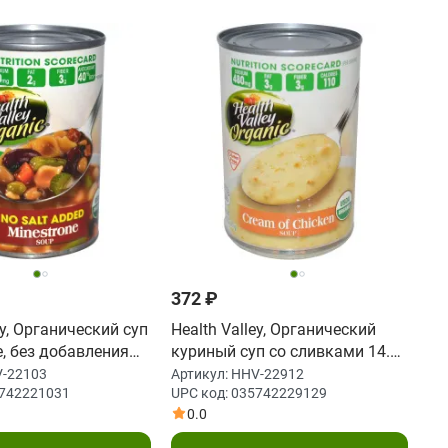
372 ₽
ey, Органический суп
Health Valley, Органический
, без добавления
куриный суп со сливками 14.5
ций (425 г)
унции (411 г)
-22103
Артикул:
HHV-22912
742221031
UPC код:
035742229129
0.0