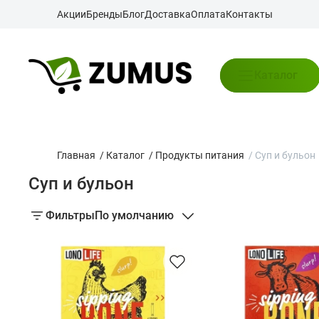
Акции
Бренды
Блог
Доставка
Оплата
Контакты
Каталог
Главная
/
Каталог
/
Продукты питания
/
Суп и бульон
Суп и бульон
Фильтры
По умолчанию