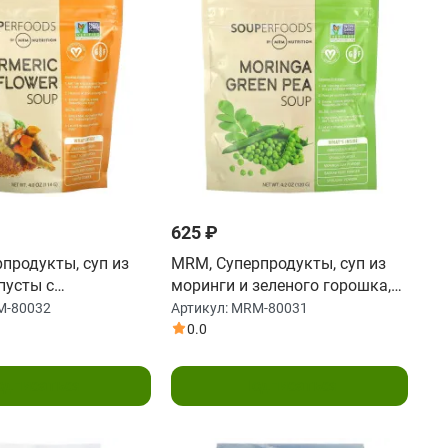
625 ₽
продукты, суп из
MRM, Суперпродукты, суп из
пусты с
моринги и зеленого горошка,
м куркумы, 114 г
120 г (4,2 унции)
M-80032
Артикул:
MRM-80031
0.0
одписаться
Подписаться