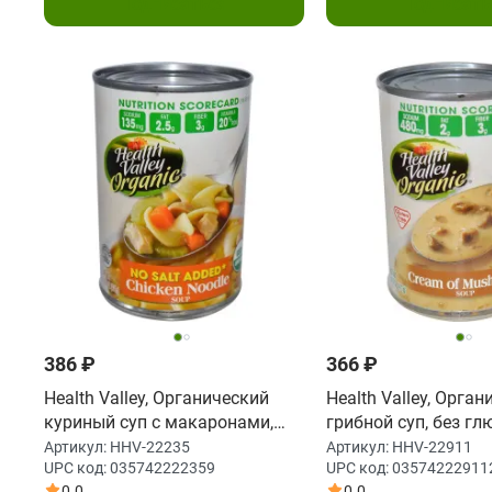
Подписаться
Подписать
386 ₽
366 ₽
Health Valley, Органический
Health Valley, Орга
куриный суп с макаронами,
грибной суп, без глю
14,5 унции (411 г)
унций (411 г)
Артикул:
HHV-22235
Артикул:
HHV-22911
UPC код:
035742222359
UPC код:
03574222911
0.0
0.0