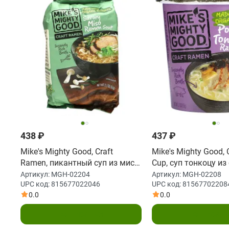
438 ₽
437 ₽
Mike's Mighty Good, Craft
Mike's Mighty Good,
Ramen, пикантный суп из мисо
Cup, суп тонкоцу из
рамен, 61 г (2,1 унции)
51 г (1,7 унции)
Артикул:
MGH-02204
Артикул:
MGH-02208
UPC код:
815677022046
UPC код:
81567702208
0.0
0.0
Подписаться
Подписать