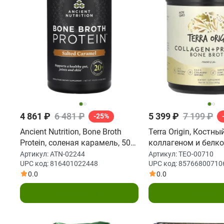
4 861 ₽
6 481 ₽
5 399 ₽
7 199 ₽
-25%
Ancient Nutrition, Bone Broth
Terra Origin, Костны
Protein, соленая карамель, 506
коллагеном и белко
г (1,12 фунта)
466 г (16,43 унции)
Артикул:
ATN-02244
Артикул:
TEO-00710
UPC код:
816401022448
UPC код:
85766800710
0.0
0.0
В корзину
В корзин