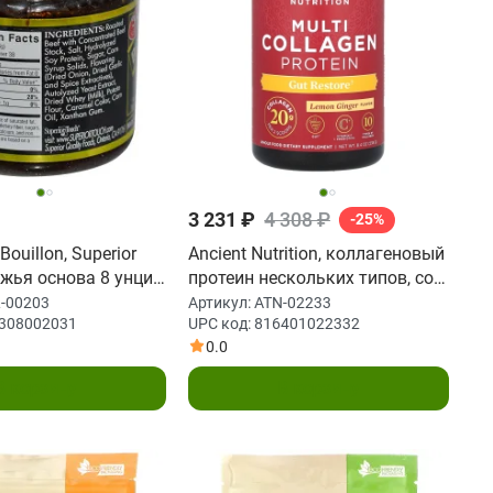
3 231 ₽
4 308 ₽
-25%
Bouillon, Superior
Ancient Nutrition, коллагеновый
яжья основа 8 унции
протеин нескольких типов, со
вкусом лимона и имбиря, 238 г
-00203
Артикул:
ATN-02233
308002031
UPC код:
816401022332
(8,4 унции)
0.0
В корзину
В корзину