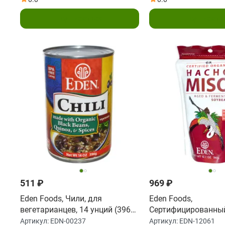
Подписаться
Подписать
511 ₽
969 ₽
Eden Foods, Чили, для
Eden Foods,
вегетарианцев, 14 унций (396
Сертифицированны
г)
натуральный Хаттё-
Артикул:
EDN-00237
Артикул:
EDN-12061