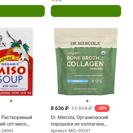
одписаться
Подписаться
8 636 ₽
11 514 ₽
-25%
, Растворимый
Dr. Mercola, Органический
ий суп мисо,
порошоки из коллагена,
со, кузу, вакамэ и
ваниль, 304,5 г (10,74 унции)
-24063
Артикул:
MCL-03247