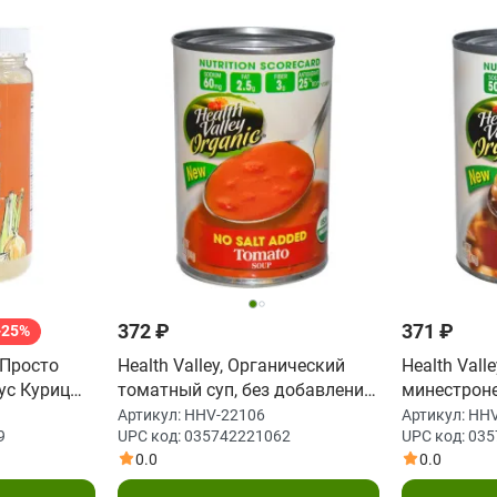
372 ₽
371 ₽
-25%
 Просто
Health Valley, Органический
Health Vall
ус Курицы,
томатный суп, без добавления
минестроне
соли 15 унции (425 г)
соли, 15 ун
Артикул:
HHV-22106
Артикул:
HHV
9
UPC код:
035742221062
UPC код:
035
0.0
0.0