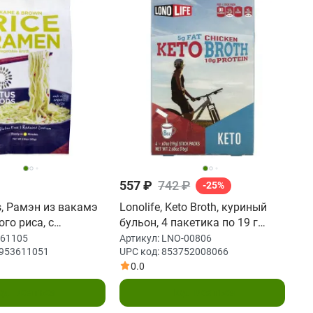
557 ₽
742 ₽
-25%
s, Рамэн из вакамэ
Lonolife, Keto Broth, куриный
го риса, с
бульон, 4 пакетика по 19 г
ульоном, 10
(0,67 унции)
-61105
Артикул:
LNO-00806
953611051
UPC код:
853752008066
 2,8 унции (80 г)
0.0
одписаться
Подписаться