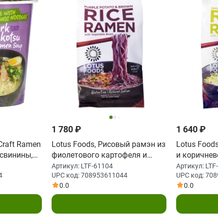
1 780 ₽
1 640 ₽
 Craft Ramen
Lotus Foods, Рисовый рамэн из
Lotus Food
 свинины,
фиолетового картофеля и
и коричнево
коричневого риса, с овощным
овощном б
Артикул:
LTF-61104
Артикул:
LTF
4
UPC код:
708953611044
UPC код:
708
бульоном, 10 пакетов, 2,8
пакетов, по
0.0
0.0
унции (80 г)
каждый
ся
Подписаться
П