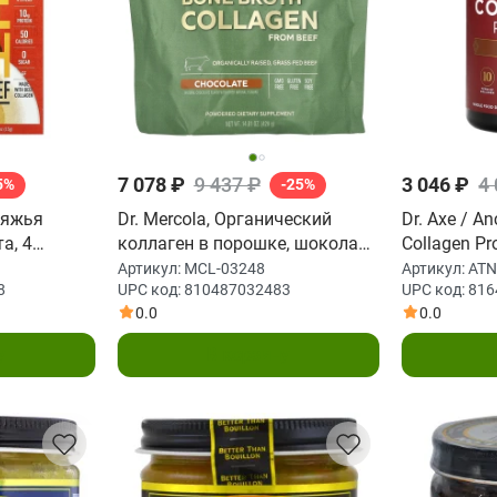
7 078 ₽
9 437 ₽
3 046 ₽
4
5%
-25%
овяжья
Dr. Mercola, Органический
Dr. Axe / An
а, 4
коллаген в порошке, шоколад,
Collagen Pr
53 унции)
420 г (14,81 унции)
унций (283,
Артикул:
MCL-03248
Артикул:
ATN
8
UPC код:
810487032483
UPC код:
816
0.0
0.0
у
В корзину