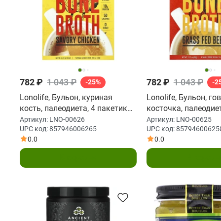
782 ₽
1 043 ₽
782 ₽
1 043 ₽
-25%
-2
Lonolife, Бульон, куриная
Lonolife, Бульон, г
кость, палеодиета, 4 пакетика
косточка, палеодиет
по 16 г (0,56 унции)
пакетика по 15 г (0,
Артикул:
LNO-00626
Артикул:
LNO-00625
UPC код:
857946006265
UPC код:
85794600625
0.0
0.0
В корзину
В корзин