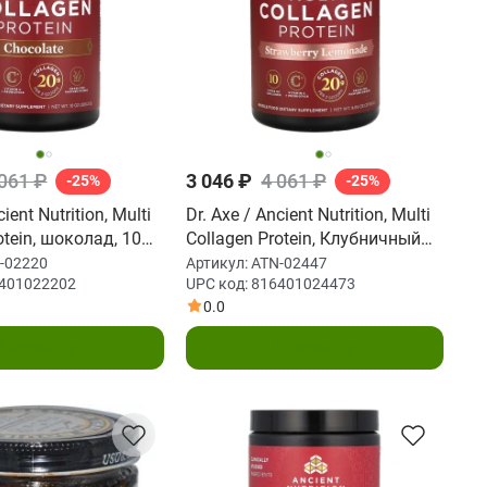
 061 ₽
3 046 ₽
4 061 ₽
-25%
-25%
cient Nutrition, Multi
Dr. Axe / Ancient Nutrition, Multi
otein, шоколад, 10
Collagen Protein, Клубничный
2 г)
лимонад, 10,1 унции (285,6 г)
-02220
Артикул:
ATN-02447
401022202
UPC код:
816401024473
0.0
В корзину
В корзину