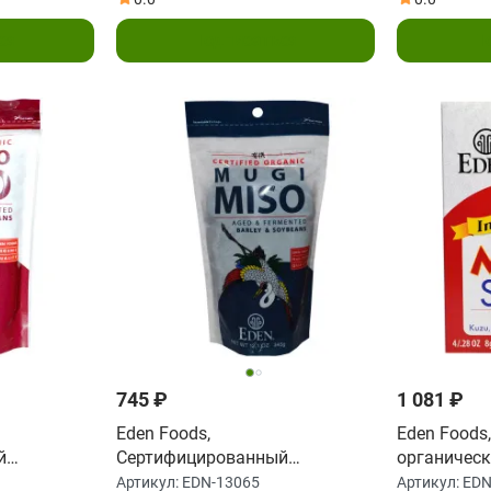
ся
Подписаться
П
745 ₽
1 081 ₽
Eden Foods,
Eden Foods
й
Сертифицированный
органическ
мисо, 12.1
натуральный Муги-мисо, из
красный ми
Артикул:
EDN-13065
Артикул:
EDN