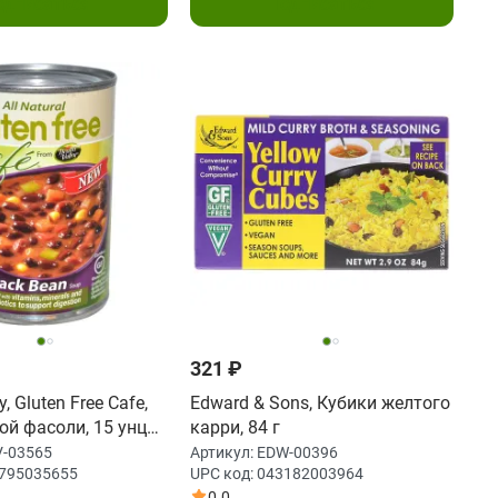
одписаться
Подписаться
321 ₽
y, Gluten Free Cafe,
Edward & Sons, Кубики желтого
ной фасоли, 15 унций
карри, 84 г
-03565
Артикул:
EDW-00396
795035655
UPC код:
043182003964
0.0