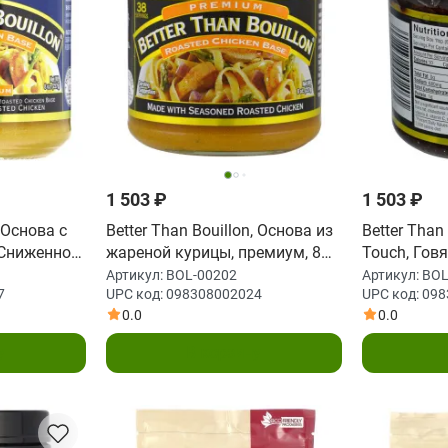
1 503 ₽
1 503 ₽
, Основа с
Better Than Bouillon, Основа из
Better Than 
 Сниженное
жареной курицы, премиум, 8
Touch, Гов
8 унц. (227
унций (227 г)
(227 г)
Артикул:
BOL-00202
Артикул:
BOL
7
UPC код:
098308002024
UPC код:
098
0.0
0.0
у
В корзину