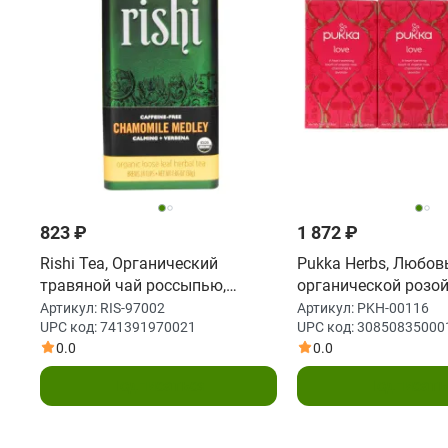
823 ₽
1 872 ₽
Rishi Tea, Органический
Pukka Herbs, Любовь
травяной чай россыпью,
органической розой
ромашковая смесь, без
ромашкой и лаванд
Артикул:
RIS-97002
Артикул:
PKH-00116
UPC код:
741391970021
UPC код:
30850835000
кофеина, 1,06 унции (30 г)
кофеина, Упаковка 
0.0
0.0
единиц, По 20 паке
травяного чая в ка
Подписаться
Подписать