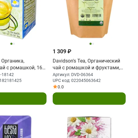
1 309 ₽
, Органика,
Davidson's Tea, Органический
ай с ромашкой, 16
чай с ромашкой и фруктами,
етиков, 0,56 унции
не содержит кофеина, 1 фунт
-18142
Артикул:
DVD-06364
182181425
UPC код:
022045063642
(450 г)
0.0
одписаться
Подписаться