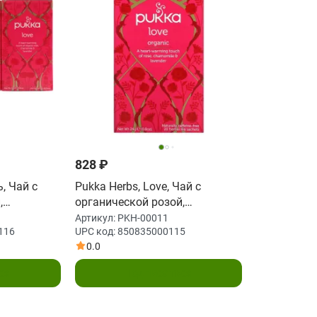
828 ₽
, Чай с
Pukka Herbs, Love, Чай с
,
органической розой,
ой, Без
ромашкой и лавандой, без
Артикул:
PKH-00011
116
UPC код:
850835000115
из 3
кофеина, 20 пакетиков, 0,8
0.0
тиков
унции (24 г)
ждой
ся
Подписаться