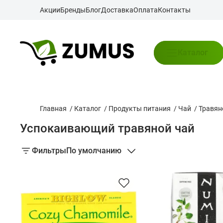
Акции
Бренды
Блог
Доставка
Оплата
Контакты
Каталог
Главная
/
Каталог
/
Продукты питания
/
Чай
/
Травян
Успокаивающий травяной чай
Фильтры
По умолчанию