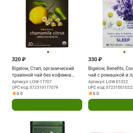
320 ₽
330 ₽
Bigelow, Стип, органический
Bigelow, Benefits, С
травяной чай без кофеина
чай с ромашкой и л
ромашка-цитрус, 20 пакетиков,
18 чайных пакетиков
Артикул:
LOW-17707
Артикул:
LOW-01022
UPC код:
072310177079
UPC код:
07231001022
1 унция (28 г)
(40 г)
0.0
0.0
Подписаться
Подписать