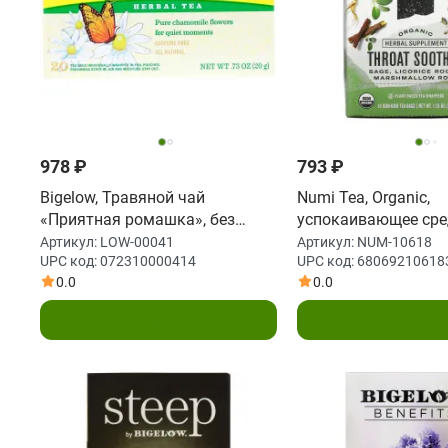
978 ₽
793 ₽
Bigelow, Травяной чай
Numi Tea, Organic,
«Приятная ромашка», без
успокаивающее сре
кофеина, 20 чайных пакетиков,
горла, без кофеина,
Артикул:
LOW-00041
Артикул:
NUM-10618
UPC код:
072310000414
UPC код:
68069210618
по, 0,73 унции (20 г) каждый
пакетиков без ГМО, 
0.0
0.0
унции)
В корзину
Подписать