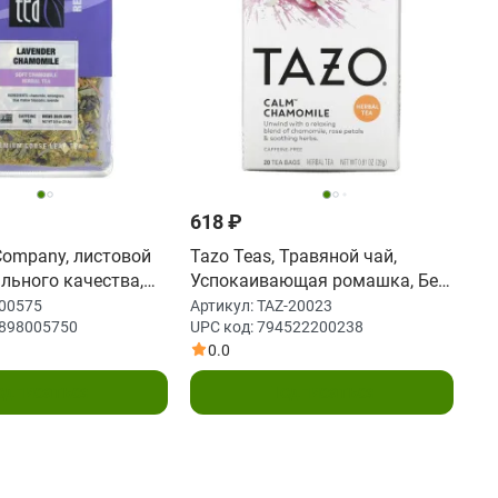
618 ₽
 Company, листовой
Tazo Teas, Травяной чай,
льного качества,
Успокаивающая ромашка, Без
ромашка, без
кофеина, 20 фильтр-пакетов,
-00575
Артикул:
TAZ-20023
898005750
UPC код:
794522200238
,5 г (0,9 унции)
0,91 унции (26 г)
0.0
одписаться
Подписаться