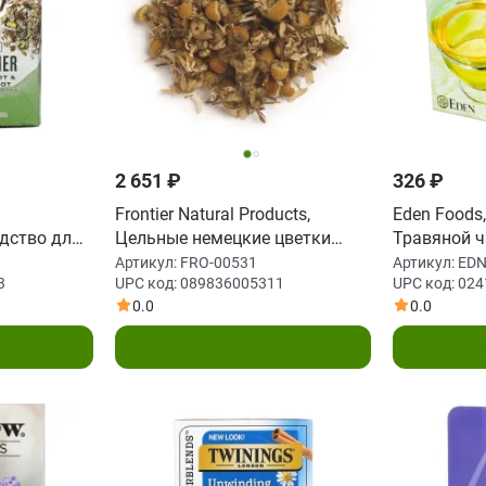
2 651 ₽
326 ₽
Frontier Natural Products,
Eden Foods
дство для
Цельные немецкие цветки
Травяной ч
 16 чайных
ромашки 16 унции (453 г)
чайных пак
Артикул:
FRO-00531
Артикул:
EDN
3
UPC код:
089836005311
UPC код:
024
32 г (1,13
(16 г)
0.0
0.0
ся
Подписаться
П