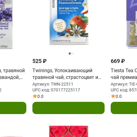
525 ₽
669 ₽
он, травяной
Twinings, Успокаивающий
Tiesta Tea
авандой,
травяной чай, страстоцвет и
чай премиа
, 1,44 унц.
ромашка, пряное яблоко и
лаванда и 
Артикул:
TWN-22511
Артикул:
TIE
2
UPC код:
070177225117
UPC код:
857
ваниль, без кофеина, 18
кофеина, 25
0.0
0.0
пакетиков по 0,95 унц. (27 г)
ся
Подписаться
П