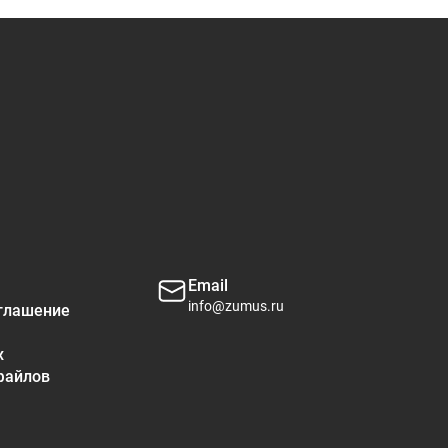
Email
info@zumus.ru
глашение
х
файлов