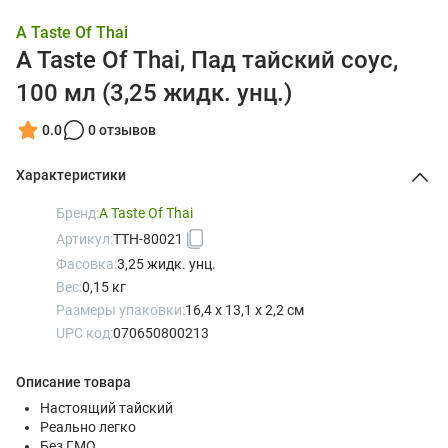
A Taste Of Thai
A Taste Of Thai, Пад тайский соус,
100 мл (3,25 жидк. унц.)
0.0
0 отзывов
Характеристики
Бренд:
A Taste Of Thai
Артикул:
TTH-80021
Фасовка:
3,25 жидк. унц.
Вес:
0,15 кг
Размеры упаковки:
16,4 x 13,1 x 2,2 см
UPC код:
070650800213
Описание товара
Настоящий тайский
Реально легко
Без ГМО