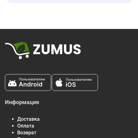
добавленного сахара
Белки
2 г
Витамин D
0 мкг
0%
Кальций
0 мг
0%
Железо
1,4 мг
8%
Калий
160 мг
4%
* Процент от суточной нормы указывает, какая доля от
ежедневной нормы потребления питательного вещества
содержится в одной порции.
Информация
Доставка
Оплата
Возврат