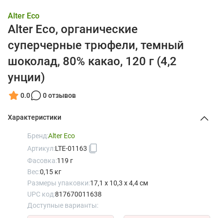
Alter Eco
Alter Eco, органические
суперчерные трюфели, темный
шоколад, 80% какао, 120 г (4,2
унции)
0.0
0 отзывов
Характеристики
Бренд:
Alter Eco
Артикул:
LTE-01163
Фасовка:
119 г
Вес:
0,15 кг
Размеры упаковки:
17,1 x 10,3 x 4,4 см
UPC код:
817670011638
Доступные варианты: