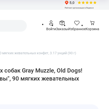
Войти
Заказы
Избранное
Корзина
90 мягких жевательных конфет, 3.17 унций (90 г)
х собак Gray Muzzle, Old Dogs!
вы", 90 мягких жевательных