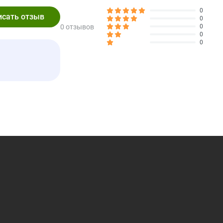
0
0
0 отзывов
0
0
0
ь
ые кости! Здоровые суставы" можно давать отдельно или в
.
их чили Glucosamine HCL (источник моллюсков), рыбий жир
ская мидийная зелень (перна каналика), яичный альбумин,
00 мг).
плят, глицерин, сухая сладкая сыворотка, сушеный горох,
лота, уксусная кислота.
краски, ароматизаторы или консерванты.
стественными, изготовленными в США в зарегистрированных
ваниям GMP (хорошие производственные практики). Наши