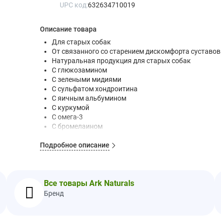
UPC код:
632634710019
Описание товара
Для старых собак
От связанного со старением дискомфорта суставов
Натуральная продукция для старых собак
С глюкозамином
С зелеными мидиями
С сульфатом хондроитина
С яичным альбумином
С куркумой
С омега-3
С бромелаином
Повышает до максимума подвижность суставов
Подробное описание
Рекомендовано ветеринарами
Специально для старых собак
Мягкие жевательные конфеты
Отличный вкус
Все товары Ark Naturals
Эталон качества
Сертифицировано Национальным советом по доба
Бренд
О продукте: