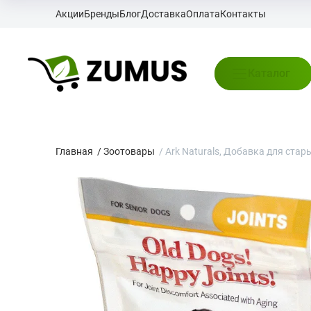
Акции
Бренды
Блог
Доставка
Оплата
Контакты
Каталог
Главная
/
Зоотовары
/
Ark Naturals, Добавка для стар