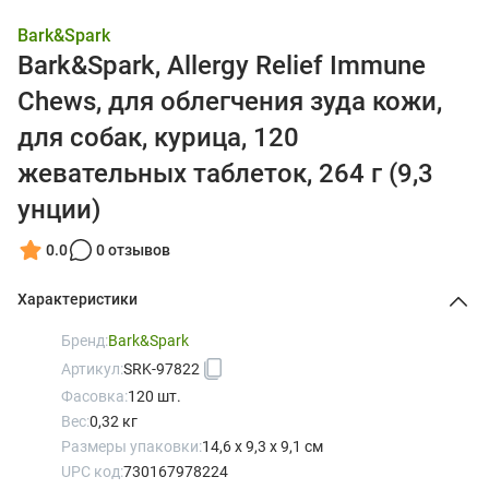
Bark&Spark
Bark&Spark, Allergy Relief Immune
Chews, для облегчения зуда кожи,
для собак, курица, 120
жевательных таблеток, 264 г (9,3
унции)
0.0
0 отзывов
Характеристики
Бренд:
Bark&Spark
Артикул:
SRK-97822
Фасовка:
120 шт.
Вес:
0,32 кг
Размеры упаковки:
14,6 x 9,3 x 9,1 см
UPC код:
730167978224