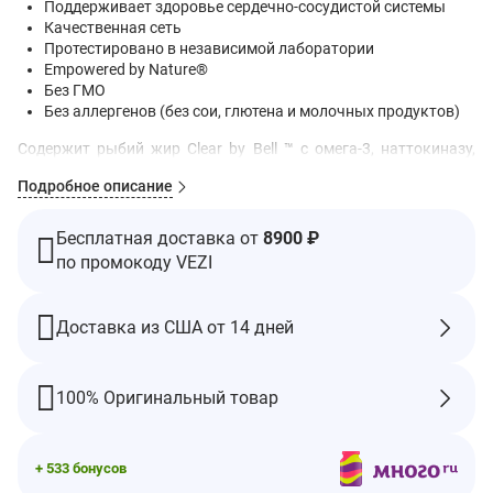
Поддерживает здоровье сердечно-сосудистой системы
Качественная сеть
Протестировано в независимой лаборатории
Empowered by Nature®
Без ГМО
Без аллергенов (без сои, глютена и молочных продуктов)
Содержит рыбий жир Clear by Bell ™ с омега-3, наттокиназу,
коэнзим Q10 и многое другое.
Подробное описание
Этот продукт представляет собой пищевую добавку,
предназначенную для поддержания нормального здоровья
Бесплатная доставка от
8900 ₽
сердечно-сосудистой системы.
по промокоду VEZI
Специально разработано для здоровья сердца.
Поддерживает здоровое кровообращение и кровоток.
Доставка из США от 14 дней
Гибкая, расслабленная поддержка кровеносных сосудов.
Рекомендации по применению
Взрослым. Принимать по 1 капсуле 2 раза в день. Принимать
100% Оригинальный товар
во время еды. Принимайте за несколько часов до или после
приема лекарств.
Ингредиенты
+ 533 бонусов
Желатин, очищенная вода, глицерин, смешанные токоферолы,