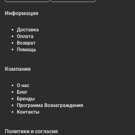
Экстракт чеснока
†
(луковица)
Информация
Наттокиназа
†
Коэнзим Q10
†
Доставка
† Суточная норма не определена.
Оплата
* Процент от суточной нормы при условии потребления 2000
Возврат
калорий в день.
Помощь
Компания
О нас
Блог
Бренды
Программа Вознаграждения
Контакты
Политики и согласия