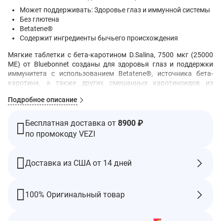
Может поддерживать: Здоровье глаз и иммунной системы
Без глютена
Betatene®
Содержит ингредиенты бычьего происхождения
Мягкие таблетки с бета-каротином D.Salina, 7500 мкг (25000
МЕ) от Bluebonnet созданы для здоровья глаз и поддержки
иммунитета с использованием Betatene®, источника бета-
каротина, а также других смешанных каротиноидов из
водоросли Dunaliella salina, собранной в кристально чистых
Подробное описание
озерах Уайалла, Австралия.
Рекомендации по применению
Бесплатная доставка от
8900 ₽
В качестве пищевой добавки принимать по одной гелевой
по промокоду VEZI
капсуле в день, желательно с едой или по указанию
квалифицированного врача.
Ингредиенты
Доставка из США от 14 дней
Желатин (бычий), глицерин, очищенная вода, пчелиный воск,
соевый лецитин, d-альфа токоферол, соевое масло.
100% Оригинальный товар
Содержит сою.
Не содержит молока, яиц, рыба, моллюски и ракообразные,
древесные орехи, арахис, пшеница и кунжут.