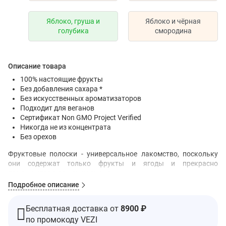
Яблоко, груша и
Яблоко и чёрная
голубика
смородина
Описание товара
100% настоящие фрукты
Без добавления сахара *
Без искусственных ароматизаторов
Подходит для веганов
Сертификат Non GMO Project Verified
Никогда не из концентрата
Без орехов
Фруктовые полоски - универсальное лакомство, поскольку
они содержат только фрукты и ягоды и прекрасно
помещаются в вашем кармане.
Подробное описание
* Только натуральный сахар из фруктов.
* Не является низкокалорийным продуктом. Сведения о
Бесплатная доставка от
8900 ₽
калорийности и содержании сахара см. В информации о
по промокоду VEZI
питании.