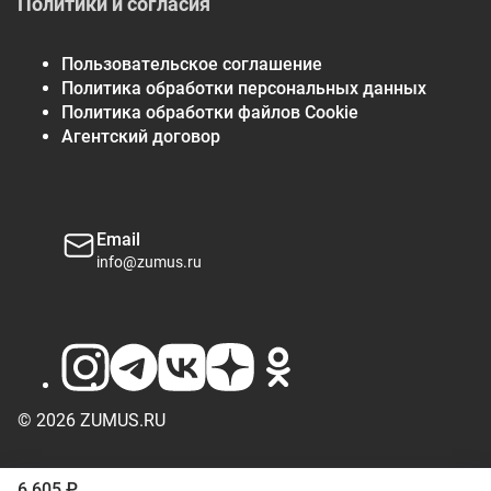
Политики и согласия
Magnesium
15 mg
4%
Пользовательское соглашение
Not a significant source of trans fat, vitamin D and iron.
Политика обработки персональных данных
*The % Daily Value tells you how much a nutrient in a serving of
Политика обработки файлов Cookie
food contributes to a daily diet. 2,000 calories a day is used for
Агентский договор
general nutrition advice.
Email
info@zumus.ru
© 2026 ZUMUS.RU
6 605 ₽