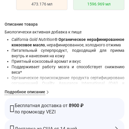
473.176 мл
1596.969 мл
Описание товара
Биологически активная добавка к пище
California Gold Nutrition
®
Органическое нерафинированное
кокосовое масло
, нерафинированное, холодного отжима
Питательный суперпродукт, подходящий для приема
внутрь и нанесения на кожу
Приятный кокосовый аромат и вкус
Поддерживает работу мозга и способствует снижению
веса*
Органическое происхождение продукта сертифицировано
организацией Quality Assurance International (QAI) и
Министерством сельского хозяйства США
Подробное описание
Формула не содержит: ГМО – Гексан – Пестициды
Производится в условиях, контролируемых сторонней
организацией, зарегистрированной в cGMP
Бесплатная доставка от
8900 ₽
100% гарантия качества
по промокоду VEZI
Кокос – это суперпродукт с легким тропическим вкусом и
Доставка из США от 14 дней