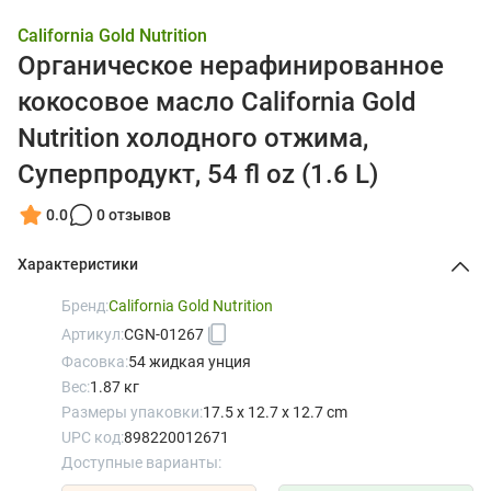
California Gold Nutrition
Органическое нерафинированное
кокосовое масло California Gold
Nutrition холодного отжима,
Суперпродукт, 54 fl oz (1.6 L)
0.0
0 отзывов
Характеристики
Бренд:
California Gold Nutrition
Артикул:
CGN-01267
Фасовка:
54 жидкая унция
Вес:
1.87 кг
Размеры упаковки:
17.5 x 12.7 x 12.7 cm
UPC код:
898220012671
Доступные варианты: