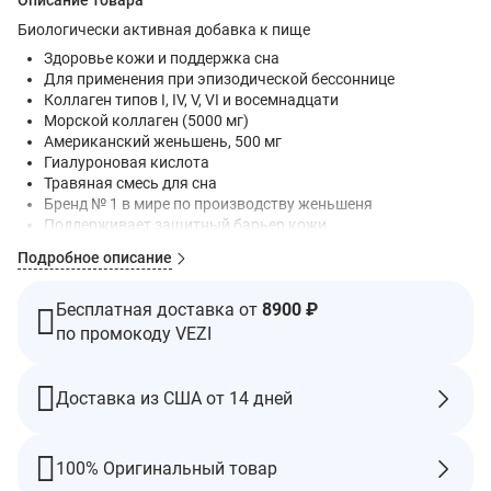
Описание товара
Биологически активная добавка к пище
Здоровье кожи и поддержка сна
Для применения при эпизодической бессоннице
Коллаген типов I, IV, V, VI и восемнадцати
Морской коллаген (5000 мг)
Американский женьшень, 500 мг
Гиалуроновая кислота
Травяная смесь для сна
Бренд № 1 в мире по производству женьшеня
Поддерживает защитный барьер кожи
Увеличивает плотность коллагена
Подробное описание
Способствует сиянию кожи
Уменьшает морщины
Повышает эластичность кожи
Бесплатная доставка от
8900 ₽
Без глютена
по промокоду VEZI
Без кофеина
Без ГМО
Соответствует стандарту качества GMP — правильный
Доставка из США от 14 дней
производственный процесс
Julian Kwan Jang — это всемирно известный бренд
100% Оригинальный товар
тонизирующих средств с женьшенем и травами, основанный в