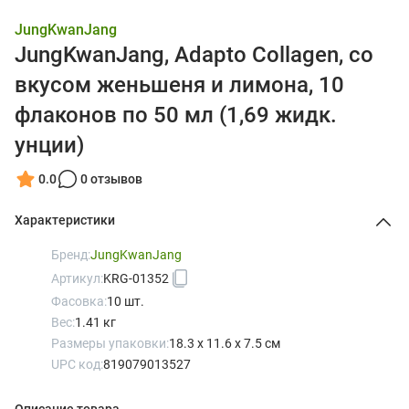
JungKwanJang
JungKwanJang, Adapto Collagen, со
вкусом женьшеня и лимона, 10
флаконов по 50 мл (1,69 жидк.
унции)
0.0
0 отзывов
Характеристики
Бренд:
JungKwanJang
Артикул:
KRG-01352
Фасовка:
10 шт.
Вес:
1.41 кг
Размеры упаковки:
18.3 x 11.6 x 7.5 см
UPC код:
819079013527