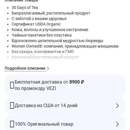
Описание товара
30 Days of Tea
Биоразлагаемый, растительный продукт
С заботой о вашем здоровье
Сертификат USDA Organic
Кожа, волосы и улучшенное настроение
Чайные пакетики без пластика
Вдохновлено целительной мудростью Аюрведы
Women Owned®: компания, принадлежащая женщинам
Без сахара, консервантов и ГМО
Веганский безглютеновый продукт
Мы никогда не закупаем ингредиенты в Китае
Подробное описание
Лабораторные испытания на отсутствие в ингредиентах
свинца, тяжелых металлов и пестицидов
Органический состав сертифицирован Oregon Tilth
Бесплатная доставка от
8900 ₽
Кошерный продукт
по промокоду VEZI
VegeCert
Ощутите восхитительный цветочный вкус и успокаивающий
Доставка из США от 14 дней
эффект этого богатого антиоксидантами экстракта. Его
восхитительный синий цвет дарит ощущение радости в
каждом глотке.
100% Оригинальный товар
Наши чистые ингредиенты