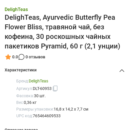
DelighTeas
DelighTeas, Ayurvedic Butterfly Pea
Flower Bliss, травяной чай, без
кофеина, 30 роскошных чайных
пакетиков Pyramid, 60 г (2,1 унции)
0.0
0 отзывов
Характеристики
Бренд:
DelighTeas
Артикул:
DLT-60953
Фасовка:
30 шт.
Вес:
0,36 кг
Размеры упаковки:
16,8 x 14,2 x 7,7 см
UPC код:
765464609533