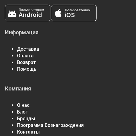
Не является существенным источником холестерина,
пищевой клетчатки, сахара, добавленного сахара, витамина
D, кальция, железа и калия.
* СН =% от суточной нормы
Информация
Доставка
Оплата
Возврат
Помощь
Компания
О нас
Блог
Бренды
Программа Вознаграждения
Контакты