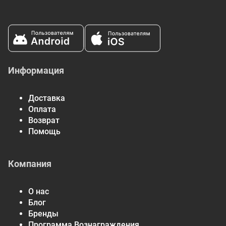
Белки
0 г
Не является существенным источником холестерина,
пищевой клетчатки, сахара, добавленного сахара,
витамина D, кальция, железа и калия.
Информация
Доставка
Оплата
Возврат
Помощь
Компания
О нас
Блог
Бренды
Программа Вознаграждения