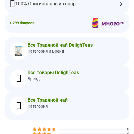
100% Оригинальный товар
Наше обещание использовать чистые ингредиенты
Наш приоритет — поиск лучших органических трав и специй, и
вы почувствуете разницу!
+ 299 бонусов
В Аюрведе, индийской науке с 5000-летней историей, чаи
являются традиционным методом доставки полезных свойств
трав и специй в ткани организма.
Все Травяной чай DelighTeas
Согласно утверждениям аюрведы, здоровое пищеварение —
это залог хорошего самочувствия и хорошего самочувствия. Я
Категория и Бренд
основала DelighTeas®, чтобы дарить радость и позитивный
настрой с помощью питательных и настоящие аюрведические
продукты».
Все товары DelighTeas
-Idit Or, Owner
Бренд
Рекомендации по применению
Как приготовить чашку чая:
Вскипятите 240–240 мл (8–12 унций) воды.
Все Травяной чай
Настаивайте 5 мин.
Категория
Вы также можете наслаждаться этим чаем в качестве
освежающего напитка со льдом! Для достижения наилучших
результатов пейте ежедневно.
0
Ингредиенты