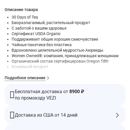
Описание товара
30 Days of Tea
Биоразлагаемый, растительный продукт
С заботой о вашем здоровье
Сертификат USDA Organic
Поддерживает общее хорошее самочувствие
Чайные пакетики без пластика
Вдохновлено целительной мудростью Аюрведы
Women Owned®: компания, принадлежащая женщинам
Органический состав сертифицирован Oregon Tilth
Кошерный продукт
VegeCert
Подробное описание
Без сахара, консервантов и ГМО
Веганский безглютеновый продукт
Мы никогда не закупаем ингредиенты в Китае
Бесплатная доставка от
8900 ₽
Лабораторные испытания на отсутствие в ингредиентах
по промокоду VEZI
свинца, тяжелых металлов и пестицидов
Питательная и заземляющая смесь, которая способствует
Доставка из США от 14 дней
пищеварению, обеспечивает естественное очищение и
детоксикацию, а также улучшает усвоение питательных
веществ.