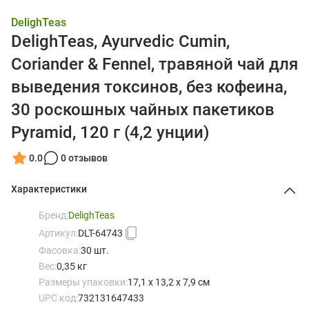
DelighTeas
DelighTeas, Ayurvedic Cumin,
Coriander & Fennel, травяной чай для
выведения токсинов, без кофеина,
30 роскошных чайных пакетиков
Pyramid, 120 г (4,2 унции)
0.0
0 отзывов
Характеристики
Бренд:
DelighTeas
Артикул:
DLT-64743
Фасовка:
30 шт.
Вес:
0,35 кг
Размеры упаковки:
17,1 x 13,2 x 7,9 см
UPC код:
732131647433