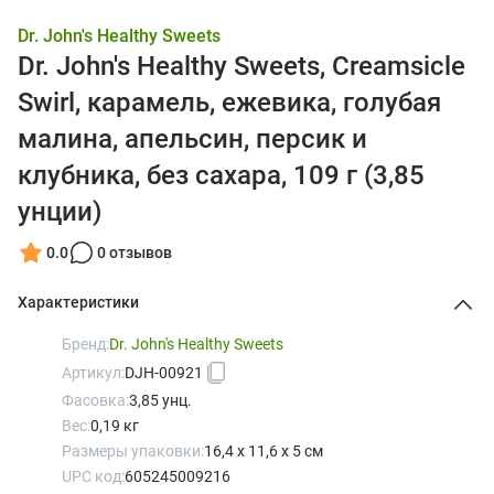
Dr. John's Healthy Sweets
Dr. John's Healthy Sweets, Creamsicle
Swirl, карамель, ежевика, голубая
малина, апельсин, персик и
клубника, без сахара, 109 г (3,85
унции)
0.0
0 отзывов
Характеристики
Бренд:
Dr. John's Healthy Sweets
Артикул:
DJH-00921
Фасовка:
3,85 унц.
Вес:
0,19 кг
Размеры упаковки:
16,4 x 11,6 x 5 см
UPC код:
605245009216