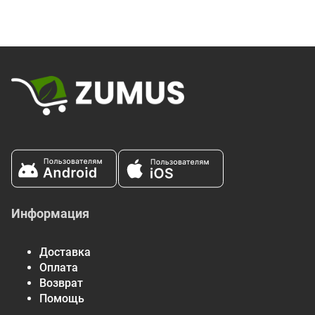
лимонная кислота, аскорбиновая кислота, натуральные
ароматизаторы, диоксид титана (краситель) из фруктов и
овощей, экстракт спирулины (краситель), куркума
(краситель), экстракт листьев стевии.
Подходит для людей, страдающих аллергией: Наши леденцы
не содержат орехов и не содержат орехов., соя, глютен,
молочные продукты, яйцо, искусственных красителей,
ароматизаторы, подсластители.
Предупреждения
Чрезмерное употребление может вызвать слабительный
эффект.
Мелкие предметы, например, твердые или мягкие конфеты,
могут случайно застрять в горле.
Не безопасно для домашних животных.
Информация
Пищевая ценность
Размер порции:
4 шт. (18 г)
Доставка
Оплата
Порций в упаковке:
Около 6
Возврат
Количество в 1
% От суточной
Помощь
порции
нормы *