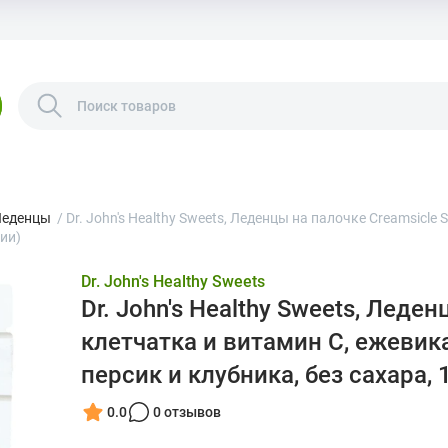
Леденцы
/
Dr. John's Healthy Sweets, Леденцы на палочке Creamsicle 
ции)
Dr. John's Healthy Sweets
Dr. John's Healthy Sweets, Леден
клетчатка и витамин C, ежевика
персик и клубника, без сахара, 1
0.0
0 отзывов