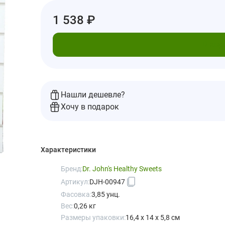
1 538 ₽
В кор
Нашли дешевле?
Хочу в подарок
Характеристики
Бренд:
Dr. John's Healthy Sweets
Артикул:
DJH-00947
Фасовка:
3,85 унц.
Вес:
0,26 кг
Размеры упаковки:
16,4 x 14 x 5,8 см