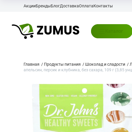
Акции
Бренды
Блог
Доставка
Оплата
Контакты
Каталог
Главная
/
Продукты питания
/
Шоколад и сладости
/
апельсин, персик и клубника, без сахара, 109 г (3,85 ун