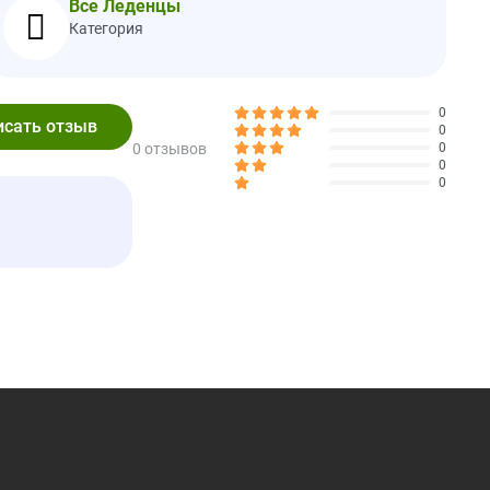
Все Леденцы
Категория
0
0
0 отзывов
0
 конфеты в мире. К счастью для любителей сладкого, нам это
0
ассказали вам. У них такой хороший вкус!
0
палочке без сахара. Затем мы расширили нашу любовь к
ы, которые сделаны из полностью натуральных ингредиентов,
безопасны для зубов. Фактически, мы - леденец № 1,
ошо и не испытывать чувства вины, наслаждаясь нашими
 всеми, кого вы любите. Более того, часть каждой покупки,
ли, направленные на укрепление здоровья детей. Сладко!
 сахару. Это натуральные подсластители растительного
ые и не способствующие разрушению зубов *.