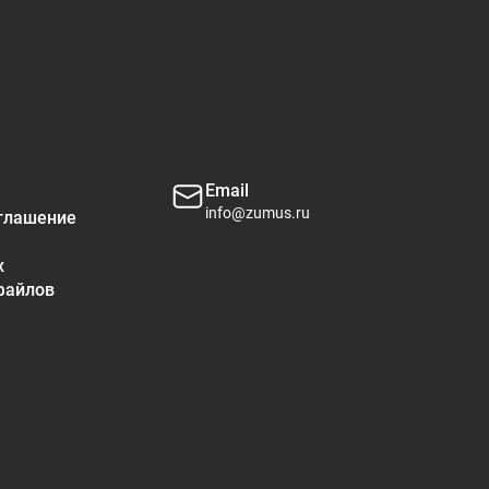
нием сахара и крахмала между приемами пищи способствует
ециально используются, чтобы не способствовать развитию
л, лимонная кислота, аскорбиновая кислота, натуральные
, экстракт спирулины (краситель), куркума (краситель),
Email
info@zumus.ru
глашение
рехи.
х
ый эффект.
файлов
ты, могут случайно застрять в горле.
 1 порции
% От суточной нормы *