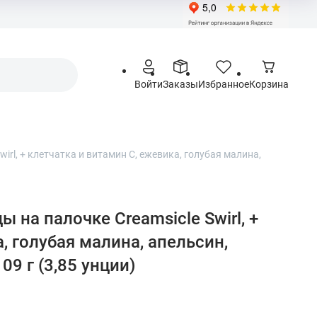
Войти
Заказы
Избранное
Корзина
Swirl, + клетчатка и витамин C, ежевика, голубая малина,
цы на палочке Creamsicle Swirl, +
, голубая малина, апельсин,
09 г (3,85 унции)