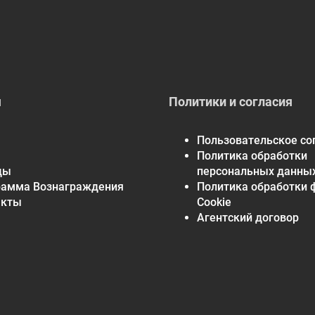
* Частое употребление продуктов с высоким содержа
кариесу. Сахарные спирты Dr. Продукты John's® сп
кариеса.
† По рекомендации врача
Ингредиенты
Декстрин (пищевая клетчатка), эритритол, ксилито
я
Политики и согласия
ароматизаторы, фруктовый и овощной сок для цвета
экстракт листьев стевии.
Пользовательское со
Произведено на предприятии, где не обрабатываются о
Предупреждения
Политика обработки
ды
персональных данны
Чрезмерное употребление может вызвать слабительн
рамма Вознаграждения
Политика обработки 
Мелкие предметы, например, твердые или мягкие конфе
акты
Cookie
Не безопасно для домашних животных.
Агентский договор
Пищевая ценность
Размер порции
: 2 леденца (15 г)
Порций в упаковке:
7
Количество в