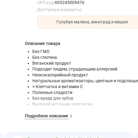
UPC код:
605245009476
Доступные варианты:
Голубая малина, виноград и вишня
Описание товара
Без ГМО
Без глютена
Веганский продукт
Подходит людям, страдающим аллергией
Низкокалорийный продукт
Натуральные ароматизаторы, цветные и подслащ
+ Клетчатка и витамин C
Полезные сладости
Без вреда для зубов
Высокий источник клетчатки
Безопасно для диабетиков †
Подробное описание
CRC Kosher Pareve
Каждая порция этого продукта
30 калорий