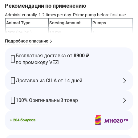
Рекомендации по применению
Administer orally, 1-2 times per day. Prime pump before first use.
Animal Type
Serving Amount
Pumps
Cats (2+ lbs.)
10 mg
1
Подробное описание
Toy Breed Dogs (up
10 mg
1
to 14 lbs.)
Бесплатная доставка от
8900 ₽
Small Breed Dogs
20 mg
2
по промокоду VEZI
(15-29 lbs.)
Medium Breed Dogs
40 mg
4
(30-49 lbs.)
Доставка из США от 14 дней
Large Breed Dogs
60 mg
6
(50-79 lbs.)
100% Оригинальный товар
Giant Breed Dogs
80 mg
8
(80+ lbs.)
Ингредиенты
+ 284 бонусов
Active Ingredients per 1 Pump (about 0.2 ml)
Ubiquinol
10 mg