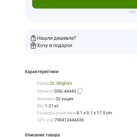
Под
Нет
Нашли дешевле?
Хочу в подарок
Характеристики
Бренд:
Dr. Singha's
Артикул:
DSG-44443
Фасовка:
32 унция
Вес:
1.21 кг
Размеры упаковки:
9.1 x 9.1 x 17.5 cm
UPC код:
798412444436
Описание товара