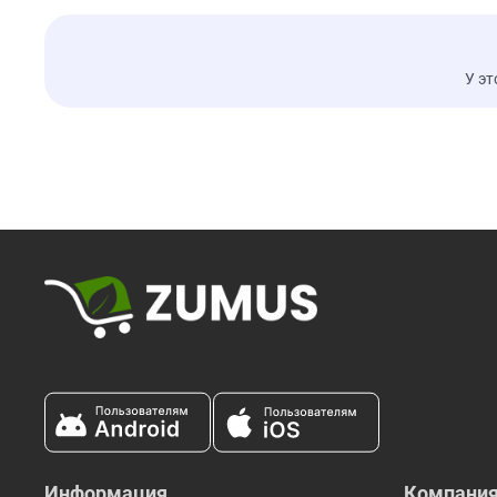
У эт
Информация
Компани