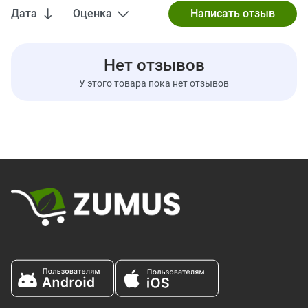
** Процент дневной нормы основан на диете в 2000 калорий. Ваши дневные нормы могут быть
Дата
Оценка
выше или ниже в зависимости от ваших потребностей в калориях.
† Дневная норма не установлена.
Содержит: молоко, яйца, пшеницу, сою
Без ГМО и консервантов
Нет отзывов
Ингредиенты :
Концентрат сывороточного протеина, лецитин подсолнечника,
У этого товара пока нет отзывов
протеин пшеницы, мука из семян подсолнечника, молочный
протеин, порошок яичного белка, фруктоза, овсяная
клетчатка, гидролизат коллагена (говядина), какао-порошок
с пониженным содержанием жира, пшеничные отруби,
дифосфат натрия. , гидрокарбонат натрия, моно- и
диглицериды и полиглицериновые эфиры жирных кислот,
ароматизатор, соль, стевиолгликозиды, ксантан, яйцо, вода,
подсолнечное масло, посыпка (сахар, гидрогенизированное
пальмоядровое масло и/или растительное масло (соевое
хлопковое семя), Глюкоза, кукурузный крахмал, соевый
лецитин, кондитерская глазурь, гуммиарабик, искусственные
красители, красный 40, желтый 5, желтый 6, синий 1,
карнаубский воск, натуральный и/или искусственный
ароматизатор), производные натуральных ароматизаторов
Из орегано, семян льна и слив
Отказ от ответственности