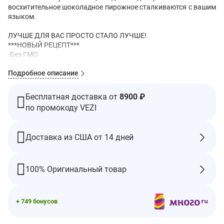
восхитительное шоколадное пирожное сталкиваются с вашим
языком.
ЛУЧШЕ ДЛЯ ВАС ПРОСТО СТАЛО ЛУЧШЕ!
***НОВЫЙ РЕЦЕПТ***
-Без ГМО
-Без консервантов
Подробное описание
-Улучшенная текстура, влажность и вкус (ням)!
-Все еще содержит белок (14 г)
-Выпекается из ингредиентов, полученных из Европы, чтобы
Бесплатная доставка от
8900 ₽
соответствовать более высоким стандарты качества
по промокоду VEZI
-Низкоуглеводное брауни
-Менее 200 калорий на порцию.
Доставка из США от 14 дней
Факты о добавках
Размер порции: 1 пирожное
Порций в упаковке: 12
100% Оригинальный товар
Ингредиент
% дневной
Количество
нормы**
+ 749 бонусов
Калории
194
Общее количество
11 г
14