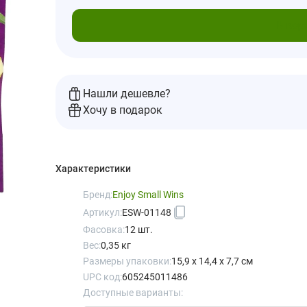
В кор
Нашли дешевле?
Хочу в подарок
Характеристики
Бренд:
Enjoy Small Wins
Артикул:
ESW-01148
Фасовка:
12 шт.
Вес:
0,35 кг
Размеры упаковки:
15,9 x 14,4 x 7,7 см
UPC код:
605245011486
Доступные варианты: