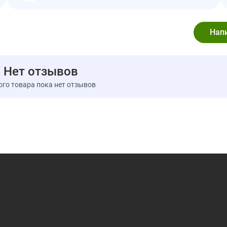
Изомальт, декстрин (пищевая клетчатка), лимонная 
«Прагина», натуральный ароматизатор «Ананас и 
экстракт листьев стевии, фруктово-овощной сок (крас
жагуа (краситель).
Пищевая ценность
Размер порции:
1 пакетик (10 г)
Нет отзывов
Порций в упаковке:
12
ого товара пока нет отзывов
Калории
Всего жиров
Насыщенные жиры
Трансжиры
Холестерин
Натрий
Всего углеводов
Пищевая клетчатка