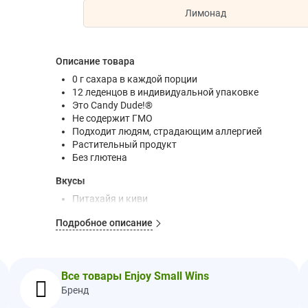
Лимонад
Описание товара
0 г сахара в каждой порции
12 леденцов в индивидуальной упаковке
Это Candy Dude!®
Не содержит ГМО
Подходит людям, страдающим аллергией
Растительный продукт
Без глютена
Вкусы
Питахайя и киви
Ананас и кокос
Подробное описание
Манго и мандарин
Наслаждайтесь небольшими победами. Потрясающи
неприятных запахов. Эта линейка со вкусом ананаса
оказываются выигрышными. Разверните конфеты без 
Все товары Enjoy Small Wins
Ингредиенты
Бренд