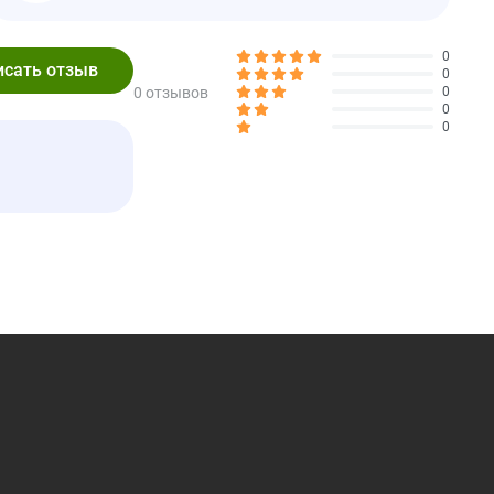
кислота, аскорбиновая кислота, натуральный ароматизатор
кокос», натуральный ароматизатор «манго и мандарин»,
итель), органическая куркума (краситель), экстракт плодов
0
0
0 отзывов
0
0
0
Количество в
% от суточной
1 порции
нормы*
20
0 г
0%
0 г
0%
0 г
0 мг
0%
0 мг
0%
10 г
4%
1 г
4%