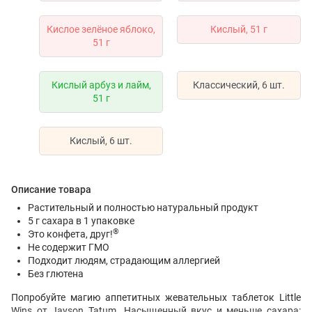
Кислое зелёное яблоко,
Кислый, 51 г
51 г
Кислый арбуз и лайм,
Классический, 6 шт.
51 г
Кислый, 6 шт.
Описание товара
Растительный и полностью натуральный продукт
5 г сахара в 1 упаковке
®
Это конфета, друг!
Не содержит ГМО
Подходит людям, страдающим аллергией
Без глютена
Попробуйте магию аппетитных жевательных таблеток Little
Wins от Jayson Tatum. Насыщенный вкус и меньше сахара: