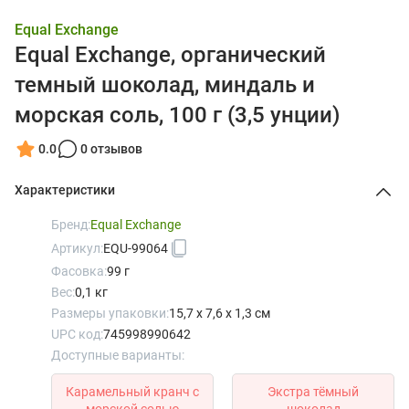
Equal Exchange
Equal Exchange, органический
темный шоколад, миндаль и
морская соль, 100 г (3,5 унции)
0.0
0 отзывов
Характеристики
Бренд:
Equal Exchange
Артикул:
EQU-99064
Фасовка:
99 г
Вес:
0,1 кг
Размеры упаковки:
15,7 x 7,6 x 1,3 см
UPC код:
745998990642
Доступные варианты:
Карамельный кранч с
Экстра тёмный