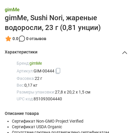
gimMe
gimMe, Sushi Nori, жареные
водоросли, 23 г (0,81 унции)
0.0
0 отзывов
Характеристики
Бренд:
gimMe
Артикул:
GIM-00444
Фасовка:
22 г
Вес:
0,17 кг
Размеры упаковки:
27,8 x 20,2 x 1,5 см
UPC код:
851093004440
Описание товара
Сертификат Non-GMO Project Verified
Сертификат USDA Organic
Отсутствие глютена подтверждено сертификатом