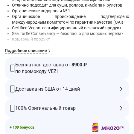
Отлично подходит для суши, роллов, кимбапа и рулетов
Органические водоросли № 1
Органическое происхождение подтверждено
Международным комитетом по гарантии качества (QAI)
Certified Vegan: сертифицированный веганский продукт
Sea Turtle Conservancy — безопасно для морских черепах
Кошерный продукт
Нори для заворачивания суши стоит выбирать тщательно.
Подробное описание
Органические листы нори для суши изготовлены из
водорослей высочайшего качества. Наши органические нори
Бесплатная доставка от
8900 ₽
для суши имеют потрясающий вкус и превосходное
по промокоду VEZI
ресторанное качество.
Слегка жареный вкус будет отлично сочетаться с другими
ингредиентами. Он идеально подходит для приготовления
Доставка из США от 14 дней
маки и роллов. Низкокалорийный и низкоуглеводный
продукт — идеальное начало для всех ваших приключений по
приготовлению суши.
100% Оригинальный товар
Рекомендации по применению
Sushi Rolls
On a bamboo rolling mat, spread a layer of cooked sushi rice on
+ 109 бонусов
gimMe Sushi Nori, leaving about an inch at top and bottom