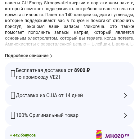
пакеты GU Energy Stroopwafel энергии в портативном пакете,
который помогает поддерживать потребности вашего тела во
время активности. Пакет на 140 калорий содержит углеводы,
которые поддерживают вас в тонусе и помогают отсрочить
приступ, экономя ваши запасы гликогена. Это также
помогает пополнить запасы натрия, который является
основным электролитом, который вы теряете, когда потеете.
Аминокислоты с разветвленной цепью — L-лейцин, L-валин, L-
изолейцин — могут снизить умственную усталость и
Подробное описание
предотвратить повреждение мышц.
Факты о дополнении
Бесплатная доставка от
8900 ₽
Размер порции: 1 пакет
по промокоду VEZI
Порций в контейнере: 16
Ингредиент
% дневной
Количество
Доставка из США от 14 дней
нормы**
Калории
140
100% Оригинальный товар
Общее количество
6 г
8
жиров
-насыщенные жиры
2,5 г
13
+ 442 бонусов