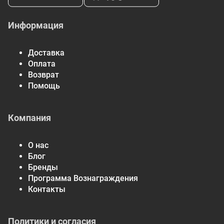
внимание, что некоторые из описаний продуктов на нашем
сайте выполнены с использованием автоматического
перевода. В дальнейшем, все подобные переводы будут
Информация
заменены на профессиональный перевод, выполненный
нашими специалистами.
Доставка
Оплата
Возврат
Помощь
Компания
О нас
Блог
Бренды
Программа Вознаграждения
Контакты
Политики и согласия