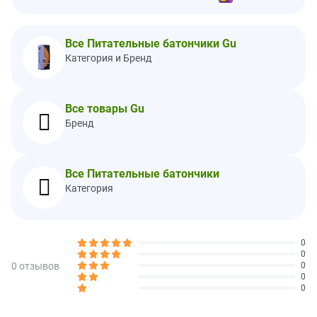
-Транс-жиры
0g
Холестерин
0 мг
0
Натрий м
75 мг
3
Все Питательные батончики Gu
Категория и Бренд
Общее количество
21 г
8
углеводов
-Пищевая клетчатка
0 г
0
Все товары Gu
-Всего сахара
10 г
Бренд
-- Включает 10 г
20
добавленных сахаров
белка
0 г
Все Питательные батончики
Категория
Витамин D
0 мкг
0
Кальций
10 мг
0
Железо
0,2 мг
0
0
калий
20 мг
0
0
0 отзывов
0
0
** Процент дневной нормы основан на диете в 2000 калорий. Ваши дневные нормы могут быть
выше или ниже в зависимости от ваших потребностей в калориях.
0
† Дневная норма не установлена.
Содержит: яйца и сою.