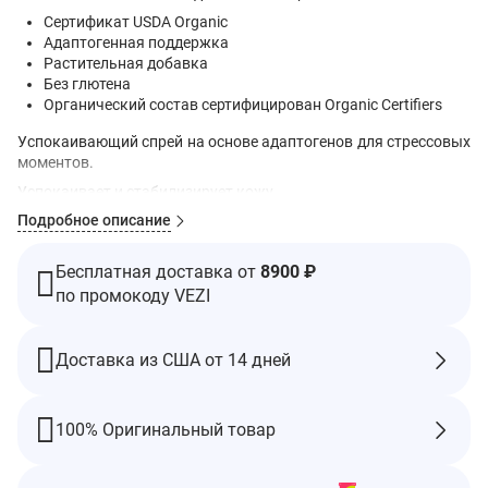
Сертификат USDA Organic
Адаптогенная поддержка
Растительная добавка
Без глютена
Органический состав сертифицирован Organic Certifiers
Успокаивающий спрей на основе адаптогенов для стрессовых
моментов.
Успокаивает и стабилизирует кожу.
Подробное описание
Успокаивающая смесь адаптогена и нервного дерева для
поддержки нашей нервной системы и нервной системы.
Рекомендации по применению
Бесплатная доставка от
8900 ₽
по промокоду VEZI
Хорошо встряхните перед применением.
Взрослым. 4 раза распылить в рот и проглотить 3–5 раз в
день. Для лучшего результата принимать между приемами
Доставка из США от 14 дней
пищи.
Ингредиенты
Сертифицированный органический тростниковый спирт (29-
100% Оригинальный товар
39%), дистиллированная вода и сертифицированный
органический растительный глицерин.