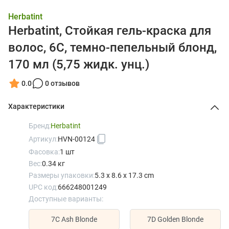
Herbatint
Herbatint, Стойкая гель-краска для
волос, 6C, темно-пепельный блонд,
170 мл (5,75 жидк. унц.)
0.0
0 отзывов
Характеристики
Бренд:
Herbatint
Артикул:
HVN-00124
Фасовка:
1 шт
Вес:
0.34 кг
Размеры упаковки:
5.3 x 8.6 x 17.3 cm
UPC код:
666248001249
Доступные варианты:
7C Ash Blonde
7D Golden Blonde