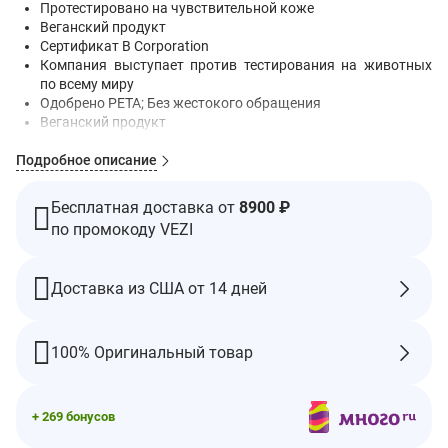
Протестировано на чувствительной коже
Веганский продукт
Сертификат B Corporation
Компания выступает против тестирования на животных
по всему миру
Одобрено PETA; Без жестокого обращения
Веганский продукт
Наполните свою природу
Подробное описание
Без аммиака, спирта и парабенов
В комплект входит:
Бесплатная доставка от
8900 ₽
1 флакон гель-краски для волос 60 мл
по промокоду VEZI
1 флакон проявителя 60 мл
1 кондиционер Royal 50 мл
1 пара перчаток
Доставка из США от 14 дней
Инструкции напечатаны на внутренней стороне упаковки
Профессиональный результат окрашивания. Волосы
выглядят натуральными и здоровыми. Упаковка с
100% Оригинальный товар
минимальным воздействием на окружающую среду.
Мягкая формула с 8 растительными экстрактами
подчёркивает вашу естественную красоту.
+ 269 бонусов
Содержит кондиционер Royal Conditioner 50 мл - средство с