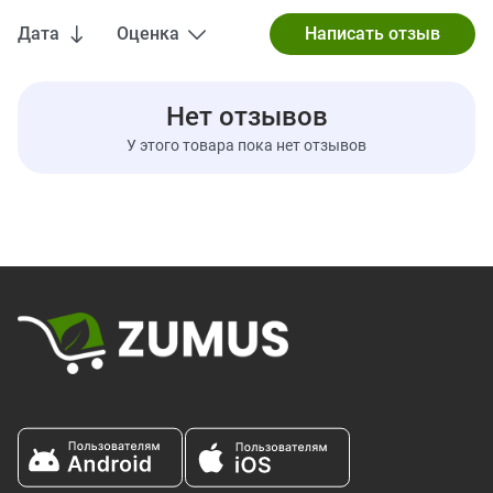
Перед началом использования убедитесь, что у вас есть
Дата
Оценка
инструменты для окрашивания! Начинающим пользователям
следует обратить внимание, что комплект Herbatint,
содержащий кисть, мерный стаканчик и защитную накидку,
продается отдельно. Это снижает отходы, так как все
Нет отзывов
включенные предметы предназначены для многократного
У этого товара пока нет отзывов
использования
Необходимо знать:
Если у вас более 30% седых волос, и вы
хотите нанести один из оттенков C, D, R или M, рекомендуется
смешать выбранный цвет с оттенком N того же номера.
Подробная информация в инструкции.
Ингредиенты
Ингредиенты краски для волос: лаурет-4, пропиленгликоль,
вода, ПЭГ-2 олеамин, этаноламин, олеиновая кислота, сок
листьев алоэ вера (Aloe barbadensis) **, экстракт листьев
гамамелиса (Hamamelis virginiana) **, экстракт листьев березы
(Betula alba) **, экстракт корня эхинацеи узколистной
(Echinacea angustifolia) **, экстракт листьев грецкого ореха
(Juglans regia) ** экстракт стеблей ревности лекарственной **,
экстракт коры хинного дерева (Cinchona calisaya), масло из
семян пенника лугового (Limnanthes alba), п-фенилендиамин,
4-хлорорезорцин, диацетат глутамата тетранатрия,