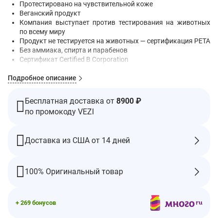
Протестировано на чувствительной коже
Веганский продукт
Компания выступает против тестирования на животных
по всему миру
Продукт не тестируется на животных — сертификация PETA
Без аммиака, спирта и парабенов
Сертификат Certified B Corporation
Содержимое упаковки
Подробное описание
1 флакон гель-краски для волос, 60 мл
1 флакон проявителя цвета, 60 мл
Бесплатная доставка от
8900 ₽
1 кондиционер Royal Conditioner, 50 мл
по промокоду VEZI
1 пара перчаток
Инструкции напечатаны на внутренней стороне упаковки
Доставка из США от 14 дней
Herbatint® подчёркивает вашу естественную красоту
Мягкая формула с 8 растительными экстрактами
подчёркивает вашу естественную красоту.
100% Оригинальный товар
Содержит кондиционер Royal Conditioner, 50 мл. Средство по
уходу с кислотным уровнем pH, предназначенное для
восстановления кутикулы волос и повышения стойкости
+ 269 бонусов
цвета.