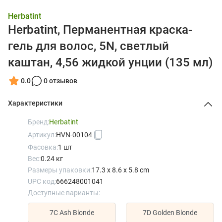
Herbatint
Herbatint, Перманентная краска-
гель для волос, 5N, светлый
каштан, 4,56 жидкой унции (135 мл)
0.0
0 отзывов
Характеристики
Бренд:
Herbatint
Артикул:
HVN-00104
Фасовка:
1 шт
Вес:
0.24 кг
Размеры упаковки:
17.3 x 8.6 x 5.8 cm
UPC код:
666248001041
Доступные варианты:
7C Ash Blonde
7D Golden Blonde