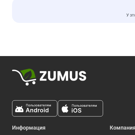
У эт
Информация
Компани