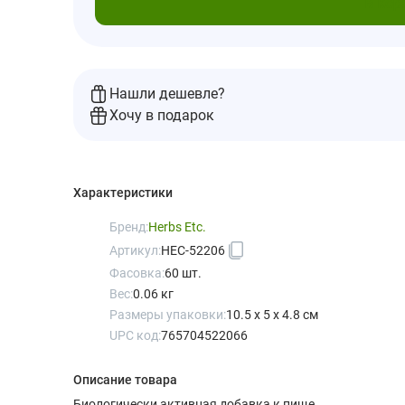
В кор
Нашли дешевле?
Хочу в подарок
Характеристики
Бренд:
Herbs Etc.
Артикул:
HEC-52206
Фасовка:
60 шт.
Вес:
0.06 кг
Размеры упаковки:
10.5 x 5 x 4.8 см
UPC код:
765704522066
Описание товара
Биологически активная добавка к пище