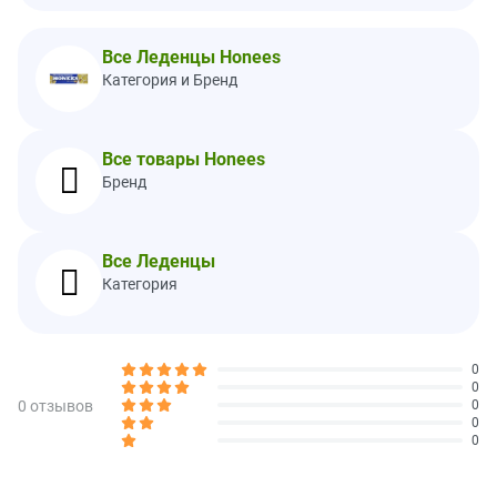
Всего жиров
0 г
0%
Все Леденцы Honees
Насыщенные жиры
0 г
0%
Категория и Бренд
Трансжиры
0 г
Холестерин
0 мг
0%
Все товары Honees
Натрий
0 мг
0%
Бренд
Всего углеводов
4 г
1%
Пищевая клетчатка
0 г
0%
Все Леденцы
Всего сахара
3 г
Категория
Содержит 3 г добавленного
6%
сахара
Белки
0 г
0
0
Витамин D
0 мкг
0%
0 отзывов
0
0
Кальций
0 мг
0%
0
Железо
0 мг
0%
Калий
0 мг
0%