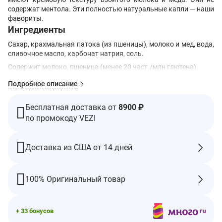
содержат ментола. Эти полностью натуральные капли — наши
фавориты.
Ингредиенты
Сахар, крахмальная патока (из пшеницы), молоко и мед, вода,
сливочное масло, карбонат натрия, соль.
Содержит молоко, пшеница (менее 20 част./млн глютена).
Произведено на предприятии, где также обрабатываются
Подробное описание
древесные орехи и молоко.
Предупреждения
Бесплатная доставка от
8900 ₽
Возможность удушья: Не предназначено для детей младше 6
по промокоду VEZI
лет.
Пищевая ценность
Доставка из США от 14 дней
Порций:
9
Размер порции
: 1 капля (4,5 г)
100% Оригинальный товар
% от
Количество в
суточной
1 порции
нормы
+ 33 бонусов
Калории
20