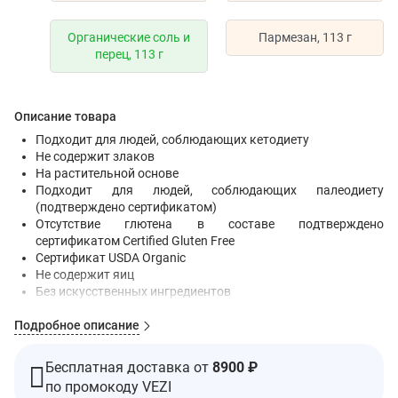
Органические соль и
Пармезан, 113 г
перец, 113 г
Описание товара
Подходит для людей, соблюдающих кетодиету
Не содержит злаков
На растительной основе
Подходит для людей, соблюдающих палеодиету
(подтверждено сертификатом)
Отсутствие глютена в составе подтверждено
сертификатом Certified Gluten Free
Сертификат USDA Organic
Не содержит яиц
Без искусственных ингредиентов
Не содержит сои
Подробное описание
Не содержит молочных продуктов
Без орехов
Без ГМО
Бесплатная доставка от
8900 ₽
Без глютена
по промокоду VEZI
Органический состав сертифицирован Organic Certifiers