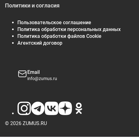
веществ в одной порции, который отвечает нуждам
Политики и согласия
повседневного рациона. Рекомендация употреблять
2000 калорий в день имеет общий характер.
Пользовательское соглашение
Политика обработки персональных данных
Политика обработки файлов Cookie
Агентский договор
Email
info@zumus.ru
© 2026 ZUMUS.RU