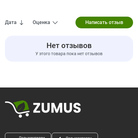
молочными заводами, соей, древесные орехи.
Произведено в США из местных и зарубежных ингредиентов.
Предупреждения
Дата
Оценка
Хранить в сухом и прохладном месте.
Этот продукт может подвергать вас воздействию химических
веществ, включая свинец и кадмий, которые, как известно в
Нет отзывов
штате Калифорния, вызывают рак, врожденные дефекты и
У этого товара пока нет отзывов
другие нарушения репродуктивной системы. Законопроект 65
штата Калифорния.
Пищевая ценность
Размер порции:
2 шт. (30 г)
Порций в упаковке:
3
Количество в
% от суточной
1 порции
нормы*
Калории
150
Всего жиров
14 г
18%
Насыщенные жиры
7 г
35%