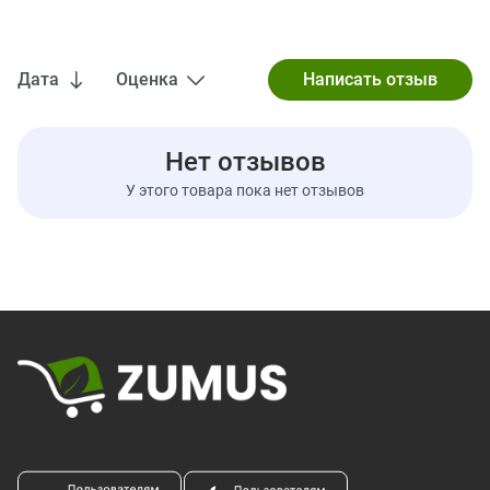
1 порции
нормы
Калории
10
Всего жиров
0 г
0%
Дата
Оценка
Натрий
330 мг
14%
Всего углеводов
2 г
1%
Нет отзывов
Белки
0 г
У этого товара пока нет отзывов