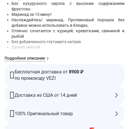
Без кукурузного сиропа с высоким содержанием
фруктозы
Маринад за 15 минут
Наслаждайтесь! маринад. Протеиновый порошок без
добавок можно использовать в блюдах,
Отлично сочетается с курицей, креветками, свининой и
рыбой
Без добавленного глутамата натрия
Делает мягкой
Создано с помощью биоинженерии
Подробное описание
Маринады Lowry's отлично работают, независимо от того, как
их использовать!
Бесплатная доставка от
8900 ₽
Оживите время обеда с помощью маринада с лимоном и
по промокоду VEZI
перцем от Lowry. Этот маринад за 15 минут содержит смесь
натуральных ароматизаторов, включая лимонный сок и
молотый перец, и превращает среднее блюдо в незабываемое
Доставка из США от 14 дней
благодаря пикантности и остроте.
Рекомендации по применению
Гриль
— замаринуйте курицу или свинину. Поджарьте на
100% Оригинальный товар
гриле, поливая свежим маринадом.
Запекайте и
маринуйте рыбу. Выпекайте, поливая свежим
маринадом в течение последних нескольких минут