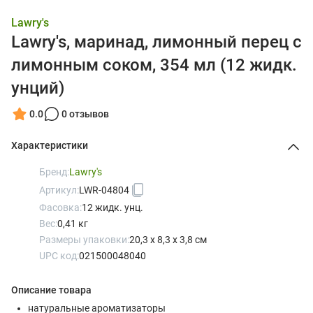
Lawry's
Lawry's, маринад, лимонный перец с
лимонным соком, 354 мл (12 жидк.
унций)
0.0
0 отзывов
Характеристики
Бренд:
Lawry's
Артикул:
LWR-04804
Фасовка:
12 жидк. унц.
Вес:
0,41 кг
Размеры упаковки:
20,3 x 8,3 x 3,8 см
UPC код:
021500048040
Описание товара
натуральные ароматизаторы