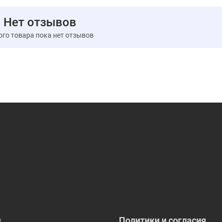
Хорошо встряхните. После вскрытия упаковки продукт
Нет отзывов
Ингредиенты
ого товара пока нет отзывов
Дистиллированный уксус, сахара, вода, томатн
модифицированный кукурузный крахмал, специи (вк
с)одержит менее 0,5% следующих ингредиентов: д
ксантановая камедь (загуститель), сорбат калия и б)е
Пищевая ценность
Размер порции:
1 ст. л. (15 мл)
Порций в упаковке:
прибл. 24
Количество в
Калории
25
Всего жиров
0 г
Натрий
440 мг
Всего углеводов
5 г
Всего сахара
4 г
я
Политики и согласия
Содержит 4 г добавленного сахара