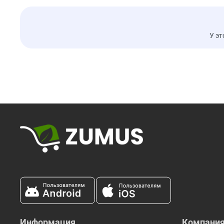
У эт
Информация
Компани