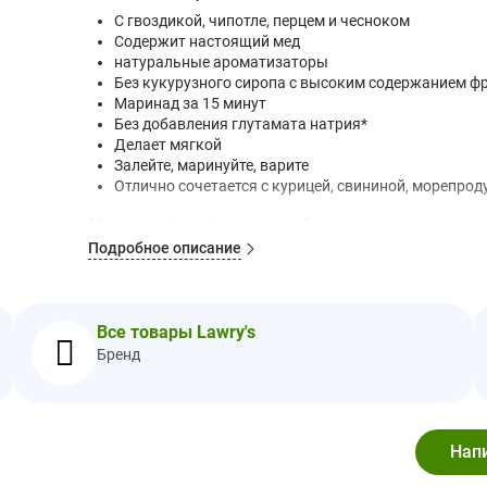
С гвоздикой, чипотле, перцем и чесноком
Содержит настоящий мед
натуральные ароматизаторы
Без кукурузного сиропа с высоким содержанием ф
Маринад за 15 минут
Без добавления глутамата натрия*
Делает мягкой
Залейте, маринуйте, варите
Отлично сочетается с курицей, свининой, морепро
Маринады Lowry's отлично работают, независимо от тог
Подробное описание
Маринад из бурбона с медом от Lowry — это то, что н
минут изготовлен из натуральных меда и бурбона. 
фруктозы или глутамата натрия*, обеспечивая идеал
бурбона.
Все товары Lawry's
* За исключением глутаматов природного происхожде
Бренд
Рекомендации по применению
Приготовьте:
Замаринуйте курицу или свинину. По
В выпечке:
Замаринованный лосось. Запекайте на
их свежим маринадом.
Медленно приготовьте:
Добавьте в долговарку ку
станет мягким. Нарежьте курицу.