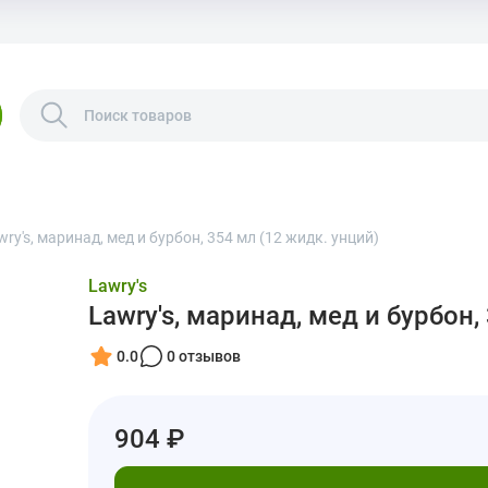
wry's, маринад, мед и бурбон, 354 мл (12 жидк. унций)
Lawry's
Lawry's, маринад, мед и бурбон,
0.0
0 отзывов
904 ₽