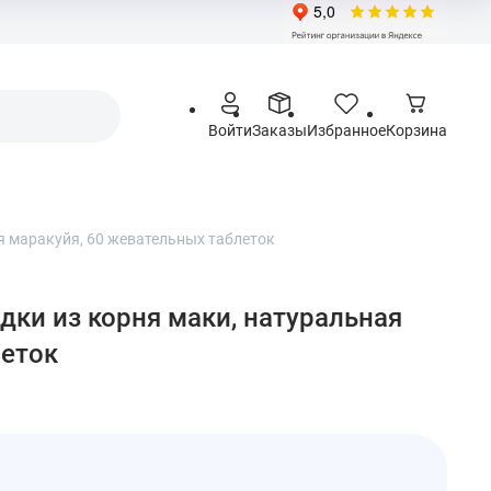
Войти
Заказы
Избранное
Корзина
я маракуйя, 60 жевательных таблеток
дки из корня маки, натуральная
леток