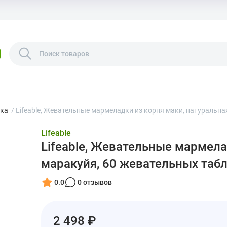
ка
/
Lifeable, Жевательные мармеладки из корня маки, натуральна
Lifeable
Lifeable, Жевательные мармела
маракуйя, 60 жевательных таб
0.0
0 отзывов
2 498 ₽