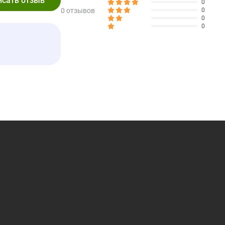
0
0 отзывов
0
. Перед началом применения данного продукта при наличии
0
0
о время беременности или кормления грудью следует
кольку существует риск удушения.
од крышкой повреждена или отсутствует.
 1 порции
% от суточной нормы‡
2%
**