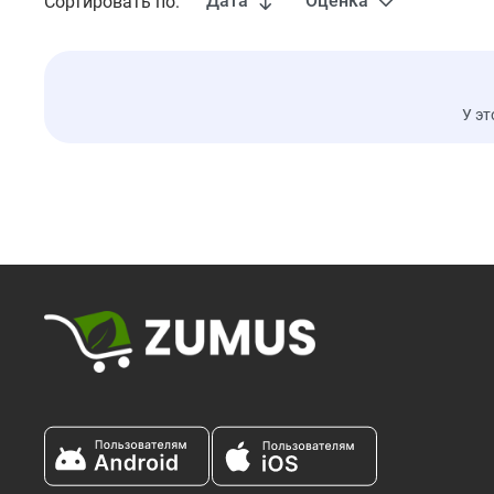
Дата
Оценка
Сортировать по:
У эт