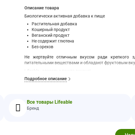
Описание товара
Биологически активная добавка к пище
Растительная добавка
Кошерный продукт
Веганский продукт
Не содержит глютена
Без орехов
Не жертвуйте отличным вкусом ради крепкого з
питательными веществами и обладают фруктовым вкус
Lifeable - здоровье пошло вкусно!
Рекомендации по применению
Подробное описание
В качестве пищевой добавки принимать по две (2) ж
глотанием.
Ингредиенты
Все товары Lifeable
Крахмальная патока, сахар, вода, пектин, лимонная
Бренд
экстракт паприки (краситель), карнаубский воск.
Не содержит яиц, пшеницы (глютена), молока, арахиса,
Изготовлено на предприятии, не содержащем орехов.