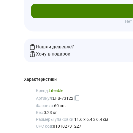
Под
Нет
Нашли дешевле?
Хочу в подарок
Характеристики
Бренд:
Lifeable
Артикул:
LFB-73122
Фасовка:
60 шт.
Вес:
0.23 кг
Размеры упаковки:
11.6 x 6.4 x 6.4 см
UPC код:
810102731227