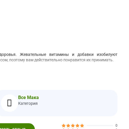
доровья. Жевательные витамины и добавки изобилуют
ом, поэтому вам действительно понравится их принимать.
евательные конфеты в день. Тщательно пережевывайте перед
Все Мака
 кислота, тринатриевый цитрат, натуральный ароматизатор,
Категория
 древесные орехи, кунжут, сою и ракообразные.
0