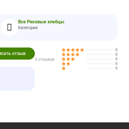
дство.
вкусных и высококачественных продуктов из риса. Каждая
енность отличному вкусу, сохранению, экологичности и
Все Рисовые хлебцы
Категория
из свежего измельченного органического коричневого риса,
 каждый рисовый пирог, чтобы он был густым, хрустящим и
0
0
0 отзывов
0
 свои любимые спреды и начинки.
0
0
ростниковый сахар, * специи, морская соль, коричное масло, *
тся хранить в сухом и прохладном месте.