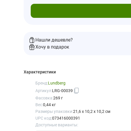
В кор
Нашли дешевле?
Хочу в подарок
Характеристики
Бренд:
Lundberg
Артикул:
LRG-00039
Фасовка:
269 г
Вес:
0,44 кг
Размеры упаковки:
21,6 x 10,2 x 10,2 см
UPC код:
073416000391
Доступные варианты: