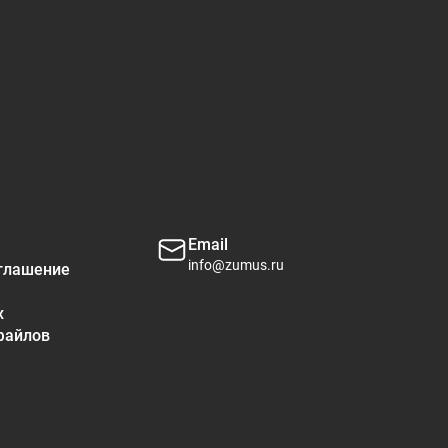
 1 порции
% от суточной нормы*
1%
0%
0%
0%
Email
7%
info@zumus.ru
глашение
4%
х
файлов
6%
0%
0%