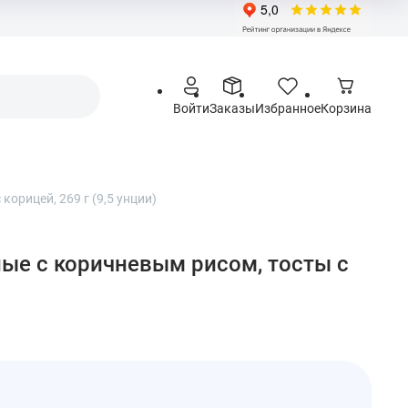
Войти
Заказы
Избранное
Корзина
орицей, 269 г (9,5 унции)
ные с коричневым рисом, тосты с