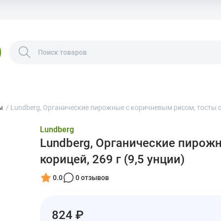
ы
/
Lundberg, Органические пирожные с коричневым рисом, тосты с к
Lundberg
Lundberg, Органические пирож
корицей, 269 г (9,5 унции)
0.0
0 отзывов
824 ₽