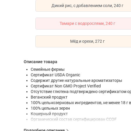
Дикий рис, с добавлением соли, 240 г
Тамари с водорослями, 240 г
Мёд и орехи, 272 г
Описание товара
Семейные фермы
Сертификат USDA Organic
Содержит другие натуральные ароматизаторы
Сертификат Non GMO Project Verified
Отсутствие глютена подтверждено сертификатом орган
Веганский продукт
100% цельнозерновых ингредиентов, не менее 18 г в
100% цельных зерен
Кошерный продукт
Органический состав сертифицирован CCOF
Органический продукт — без ГМО и не только
Подробное описание