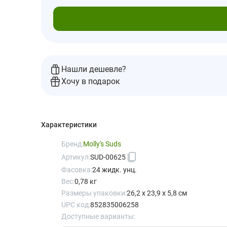
В кор
Нашли дешевле?
Хочу в подарок
Характеристики
Бренд:
Molly's Suds
Артикул:
SUD-00625
Фасовка:
24 жидк. унц.
Вес:
0,78 кг
Размеры упаковки:
26,2 x 23,9 x 5,8 см
UPC код:
852835006258
Доступные варианты: