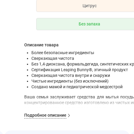
Цитрус
Без запаха
Описание товара
Более безопасные ингредиенты
Сверкающая чистота
Без 1,4-диоксана, формальдегида, синтетических к
Сертификация Leaping Bunny®, этичный продукт
Сверкающая чистота внутри и снаружи
Чистые ингредиенты (без исключений)
Создано мамой и педиатрической медсестрой
Ваша семья заслуживает средства для мытья посуды
концентрированное средство изготовлено из чистых и
в то же время плохо моют грязную посуду.
Рекомендации по применению
Подробное описание
Используя щетку для мытья посуды или губку, нанеси
отмойте грязные кастрюли, сковородки и посуду, пока 