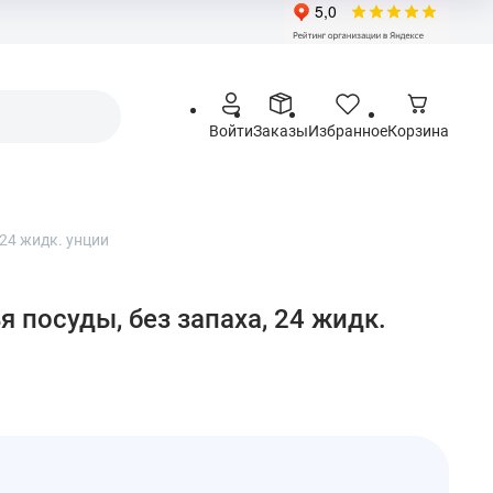
Войти
Заказы
Избранное
Корзина
 24 жидк. унции
я посуды, без запаха, 24 жидк.