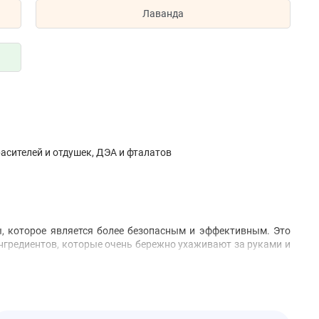
Лаванда
расителей и отдушек, ДЭА и фталатов
, которое является более безопасным и эффективным. Это
нгредиентов, которые очень бережно ухаживают за руками и
те обильное количество средства для мытья посуды, а затем
они не станут чистыми.