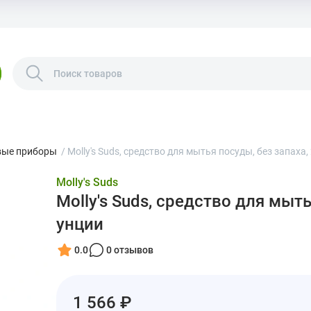
вые приборы
/
Molly's Suds, средство для мытья посуды, без запаха,
Molly's Suds
Molly's Suds, средство для мыть
унции
0.0
0 отзывов
1 566 ₽