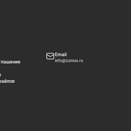
Email
info@zumus.ru
глашение
х
файлов