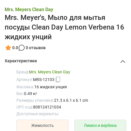
Mrs. Meyers Clean Day
Mrs. Meyer's, Мыло для мытья
посуды Clean Day Lemon Verbena 16
жидких унций
0.0
0 отзывов
Характеристики
Бренд:
Mrs. Meyers Clean Day
Артикул:
MRS-12103
Фасовка:
16 жидкая унция
Вес:
0.49 кг
Размеры упаковки:
21.3 x 6.1 x 6.1 cm
UPC код:
808124121034
Доступные варианты:
Жимолость
Лимон и вербена