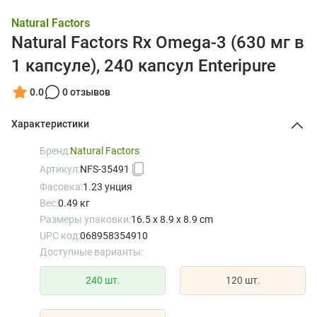
Natural Factors
Natural Factors Rx Omega-3 (630 мг в
1 капсуле), 240 капсул Enteripure
0.0
0 отзывов
Характеристики
Бренд:
Natural Factors
Артикул:
NFS-35491
Фасовка:
1.23 унция
Вес:
0.49 кг
Размеры упаковки:
16.5 x 8.9 x 8.9 cm
UPC код:
068958354910
Доступные варианты:
240 шт.
120 шт.