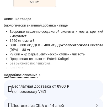
60 шт.
Описание товара
Биологически активная добавка к пище
Здоровье сердечно-сосудистой системы и мозга, крепкий
иммунитет
1260 мг омеги-3
ЭПК — 800 мг / ДГК — 400 мг / Докозапентаеновая кислота
(DPA) — 88 мг
Рыбий жир фармацевтической степени чистоты
Прорывная технология Enteric Softgel
Без рыбного послевкусия
Без ГМО
Без глютена
Подробное описание
Чистота и экологичность гарантированы: тестирование
третьей стороной на наличие до 800 загрязняющих
веществ
Бесплатная доставка от
8900 ₽
Произведено экологичным способом
по промокоду VEZI
RxOmega-3, полученный из рыбы дикого улова, добытой
экологичным способом, обеспечивает мощную концентрацию
Доставка из США от 14 дней