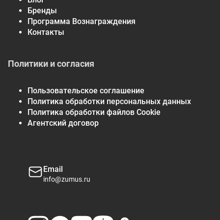
или макрель)
Бренды
Омега-3 жирные кислоты
630 мг
**
Программа Вознаграждения
Эйкозапентаеновая
Контакты
400 мг
**
кислота (ЭПК)†
Докозагексаеновая
200 мг
**
Политики и согласия
кислота (ДГК)†
* Процент от суточной нормы при условии потребления
2000 калорий в день.
Пользовательское соглашение
** Суточная норма не определена.
Политика обработки персональных данных
† Сложные этиловые эфиры.
Политика обработки файлов Cookie
Агентский договор
Email
info@zumus.ru