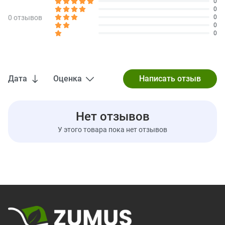
0
консультации с ветеринаром.
0
0 отзывов
0
Использовать в течение 3 месяцев после вскрытия.
0
0
Открытую упаковку хранить в холодильнике.
Ингредиенты
Анчоусное масло, масло сардин, D-альфа-токоферол
(консервант).
Дата
Оценка
Не содержит искусственных красителей или ароматизаторов.
Жирная кислота в форме натурального триглицерида.
Предупреждения
Нет отзывов
Перед использованием этого продукта обратитесь к
У этого товара пока нет отзывов
ветеринару, если у вашего питомца какое-либо хроническое
заболевание или он принимает какой-либо препарат.
Сообщите своему ветеринару перед любой предполагаемой
операцией, что ваш питомец принимает этот продукт.
Проконсультируйтесь с ветеринаром в случае случайного
проглатывания.
Хранить вне досягаемости детей и домашних животных.
Хранить в прохладном, сухом месте, защищенном от
солнечных лучей.