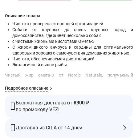
Описание товара
Чистота проверена сторонней организацией
Собаки от крупных до очень крупных пород и
домохозяйства, где живет несколько собак
с чистыми жирными кислотами Омега-3
С жиром дикого анчоуса и сардины для оптимального
здоровья и хорошего самочувствия домашних животных
Чистота, обеспечиваемая дистилляцией
Экологичный вылов рыбы
Чистый жир омега-3 от Nordic Naturals, получаемый
исключительно из дикого анчоуса и сардины, содержит
важные жирные кислоты Омега-3 ЭПК и ДГК, которые
Подробное описание
оказывают положительное влияние на кожу, шерсть, суставы,
сердце, а также развитие мозга и органов зрения и их
Бесплатная доставка от
8900 ₽
последующую работу.
по промокоду VEZI
Жиры Nordic Naturals подвергаются дистилляции для
обеспечения чистоты и превосходят требования
международных стандартов чистоты и свежести
Доставка из США от 14 дней
(Европейская фармакопея и Всемирная организация
здравоохранения).